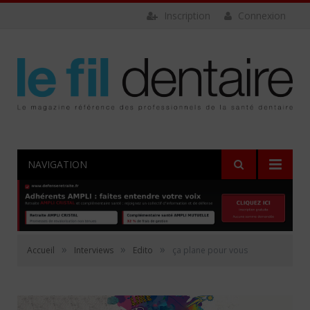
Inscription
Connexion
NAVIGATION
»
»
»
Accueil
Interviews
Edito
ça plane pour vous