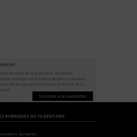
sletter
uvez les news de la profession, les vidéos
tiques ainsi que les articles pratiques et cliniques
sés par les plus grands leaders d'opinion de la
ssion.
S'inscrire à la newsletter
ES RUBRIQUES DU FILDENTAIRE
ormations dentaires