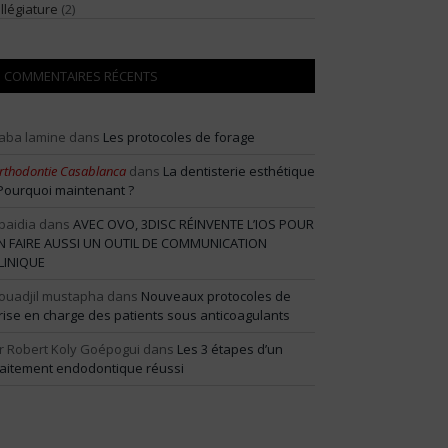
illégiature
(2)
COMMENTAIRES RÉCENTS
aba lamine
dans
Les protocoles de forage
rthodontie Casablanca
dans
La dentisterie esthétique
 Pourquoi maintenant ?
baidia
dans
AVEC OVO, 3DISC RÉINVENTE L’IOS POUR
N FAIRE AUSSI UN OUTIL DE COMMUNICATION
LINIQUE
ouadjil mustapha
dans
Nouveaux protocoles de
rise en charge des patients sous anticoagulants
r Robert Koly Goépogui
dans
Les 3 étapes d’un
raitement endodontique réussi