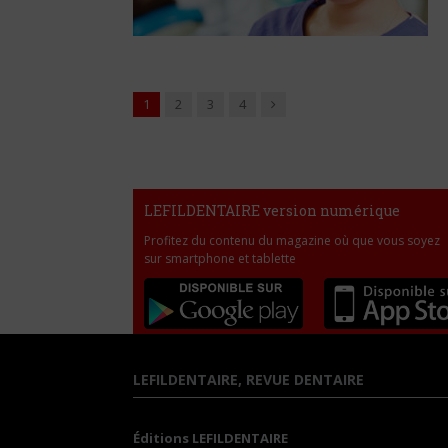
Suivant
1
2
3
4
LEFILDENTAIRE version numérique
Profitez du contenu du magazine où que vous soyez
sur smartphone et tablette
LEFILDENTAIRE, REVUE DENTAIRE
Éditions LEFILDENTAIRE