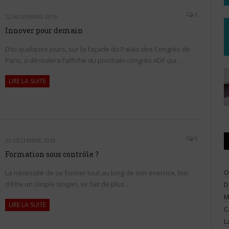
0
22 NOVEMBRE 2019
Innover pour demain
D’ici quelques jours, sur la façade du Palais des Congrès de
Paris, o déroulera l’affiche du prochain congrès ADF qui…
LIRE LA SUITE
0
26 DÉCEMBRE 2018
Formation sous contrôle ?
O
La nécessité de se former tout au long de son exercice, loin
d’être un simple slogan, se fait de plus…
D
M
LIRE LA SUITE
C
L