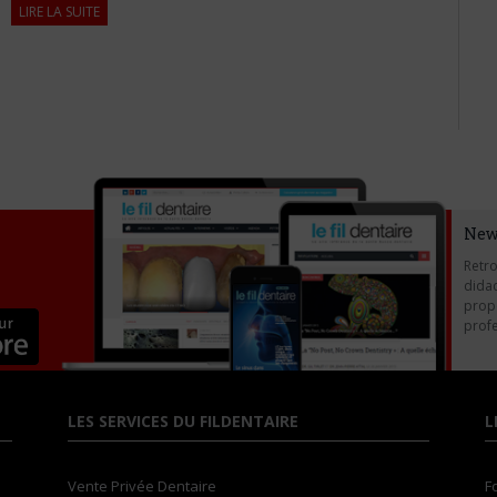
LIRE LA SUITE
New
Retro
didac
propo
profe
LES SERVICES DU FILDENTAIRE
L
Vente Privée Dentaire
F