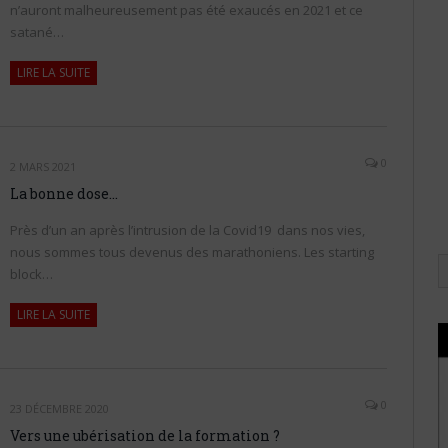
n’auront malheureusement pas été exaucés en 2021 et ce
satané…
LIRE LA SUITE
0
2 MARS 2021
La bonne dose…
Près d’un an après l’intrusion de la Covid19 dans nos vies,
nous sommes tous devenus des marathoniens. Les starting
block…
LIRE LA SUITE
0
23 DÉCEMBRE 2020
Vers une ubérisation de la formation ?