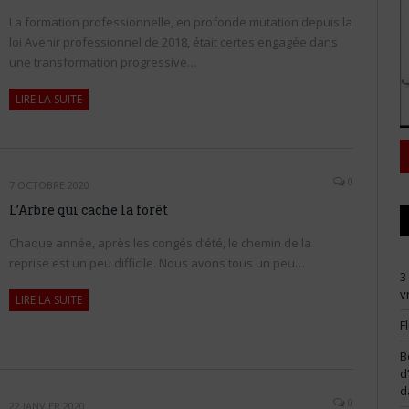
La formation professionnelle, en profonde mutation depuis la
loi Avenir professionnel de 2018, était certes engagée dans
une transformation progressive…
LIRE LA SUITE
0
7 OCTOBRE 2020
L’Arbre qui cache la forêt
Chaque année, après les congés d’été, le chemin de la
reprise est un peu difficile. Nous avons tous un peu…
3
v
LIRE LA SUITE
F
B
d
d
0
22 JANVIER 2020