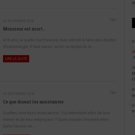
V
0
22 NOVEMBRE 2018
Monsieur est mort…
A18 ans j’ai quitté ma Province, bien décidé à faire des études
K
d’odontologie. Il faut savoir, qu’en ce temps-là, le…
O
:
LIRE LA SUITE
A
E
C
B
0
25 SEPTEMBRE 2018
p
Ce que disent les assistantes
D
t
Quelles sont leurs motivations ? Qu’attendent-elles de leur
métier et de leur employeur ? Quels espoirs fondent-elles
dans l’avenir de…