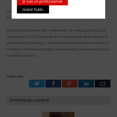
Je suis un professionnel
Grand Public
Faire «coller» vos I J à votre BNC, construire un contrat à votre
profil PATRIMONIAL décès, train de vie, rente éducation etc…
Ne pas hésiter à faire des comparatifs de compagnies (seul un
courtier ou un CGP vous le fera) car si le contrat idéal n’éxiste, le
plus adapté à un temps T existe (même s’il faut deux contrats) La
solution E offre beaucoup plus de prestations que le A pour pour
la même cotisation.
PARTAGER
Twitter
Facebook
Google+
LinkedIn
Emai
A PROPOS DE L'AUTEUR