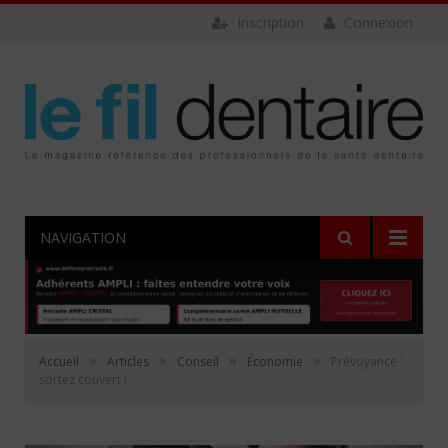
Inscription
Connexion
NAVIGATION
»
»
»
»
Accueil
Articles
Conseil
Économie
Prévoyance :
sortez couvert !