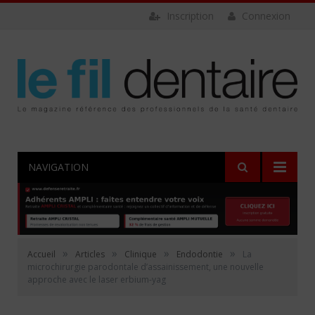
Inscription
Connexion
NAVIGATION
»
»
»
»
Accueil
Articles
Clinique
Endodontie
La
microchirurgie parodontale d’assainissement, une nouvelle
approche avec le laser erbium-yag