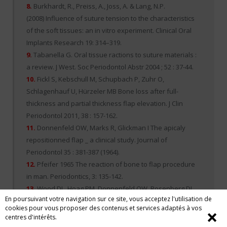
8.
Burkhardt, R., Preiss, A., Joss, A. & Lang, N.P.
(2008) Influence of suture tension to the characteristics
of the soft tissues: an in vitro experiment. Clinical Oral
Implants Research 19: 314–319.
9.
Tabanella G. Oral tissue ractions to suture materials :
a review. J West. Soc Periodontol Abstr 2004 ; 52 : 37-44.
10.
Fickl S, Kebschull M, Schupbach P, Zuhr O,
Schlagenhauf U, Hürzeler MB Bone loss after full-
thickness and partial thickness flap elevation. J Clin
Periodontol 2011, 38 : 157-162.
11.
Donnenfeld OW, Marks R, Glickman I The apicaly
repositionned flap _ a clinical study. Journal of
Periodontol 35 : 381-387 (1964).
12.
Pfeifer 1965 The reaction of bone to flap procedure
in man. Periodontics, 3: 135-142.
13.
Wood DL, Hoag PM, Donnenfeld OW, Rosenberg DL
En poursuivant votre navigation sur ce site, vous acceptez l'utilisation de
(1972) Alveolar crest reduction following full and partial
cookies pour vous proposer des contenus et services adaptés à vos
❌
thickness flaps. Journal of Periodontol, 43: 141-144.
centres d'intérêts.
14.
Bragger U, Pasqualli L, Kornman KS