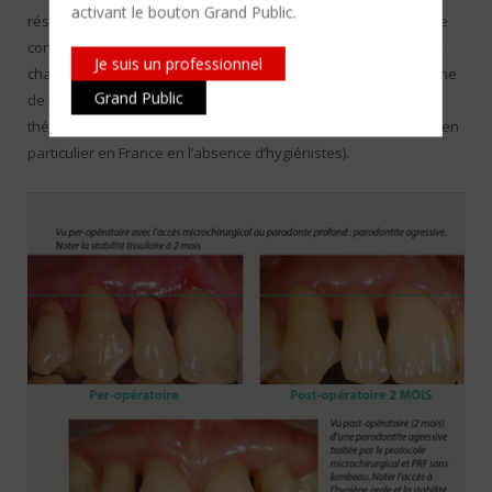
activant le bouton Grand Public.
résultats. Cependant la technique opératoire laisse un nombre
conséquent de poches parodontales résiduelles et la prise en
Je suis un professionnel
charge non chirurgicale des parodontites impose un programme
Grand Public
de maintenance ultra-strict que peu de patients et d’équipes
thérapeutiques sont capables de respecter sur le long terme (en
particulier en France en l’absence d’hygiénistes).