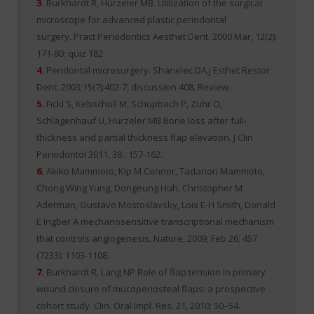
3.
Burkhardt R, Hürzeler MB. Utilization of the surgical
microscope for advanced plastic periodontal
surgery. Pract Periodontics Aesthet Dent. 2000 Mar, 12(2):
171-80; quiz 182
4.
Peridontal microsurgery. Shanelec DA.J Esthet Restor
Dent. 2003;15(7):402-7; discussion 408. Review.
5.
Fickl S, Kebschull M, Schupbach P, Zuhr O,
Schlagenhauf U, Hürzeler MB Bone loss after full-
thickness and partial thickness flap elevation. J Clin
Periodontol 2011, 38 : 157-162.
6.
Akiko Mammoto, Kip M Connor, Tadanori Mammoto,
Chong Wing Yung, Dongeung Huh, Christopher M
Aderman, Gustavo Mostoslavsky, Lois E-H Smith, Donald
E Ingber A mechanosensitive transcriptional mechanism
that controls angiogenesis. Nature, 2009, Feb 26; 457
(7233): 1103-1108.
7.
Burkhardt R, Lang NP Role of flap tension in primary
wound closure of mucoperiosteal flaps: a prospective
cohort study. Clin. Oral Impl. Res. 21, 2010; 50–54.