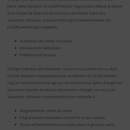
Dans cette situation, le LASER Erbium-Yag est plus délicat à utiliser
et le risque de léser les tissus mous est élevé. Dans ces
situations cliniques, la piezzochirurgie (complémentaire du
LASER) semble plus adaptée.
Ouverture de volets sinusiens
Hémisection radiculaire
Prélèvement osseux
Charge hydrique décroissante : tissus mous contre tissus durs.
C’est le domaine d’application par excellence du LASER Erbium-
Yag. Le rayonnement va agir sur les tissus mous (plus chargés en
eau) sans toucher les tissus durs (moins chargés en eau). Les
situations cliniques correspondent par exemple à :
Gingivectomie contre la racine
Dégranulation tissulaire contre l’os et les racines
Tissus inflammatoires incrustés dans la gencive saine