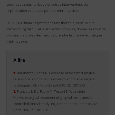
coronaires sans lambeau et autres interventions de
régénération osseuses guidées mini-invasives.
Le LASER Erbium-Yag n’est pas une thérapie, c’est un outil
microchirurgical qui, allié aux aides optiques, donne un atout de
plus aux dentistes désireux de prendre la voie de la pratique
mini-invasive.
A lire
1.
Burkhardt R, Lang N. Coverage of localized gingival
recessions: comparisons of micro end macrosurgical
techniques J Clin Periodontol 2005, 32 : 287-293.
2.
Francetti L, Del Fabro M, Testori S, Weinstein
RL. Microsurgical treatment of gingival recession: A
controlled clinical study. Int J Periodontics Restorativve
Dent. 2005, 25: 181-188.