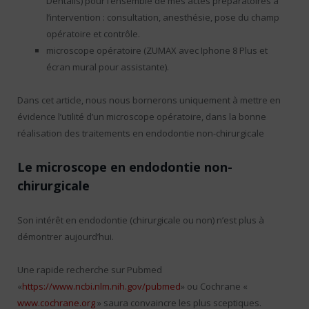
Dentalis) pour l’ensemble de mes actes préparatoires à
l’intervention : consultation, anesthésie, pose du champ
opératoire et contrôle.
microscope opératoire (ZUMAX avec Iphone 8 Plus et
écran mural pour assistante).
Dans cet article, nous nous bornerons uniquement à mettre en
évidence l’utilité d’un microscope opératoire, dans la bonne
réalisation des traitements en endodontie non-chirurgicale
Le microscope en endodontie non-
chirurgicale
Son intérêt en endodontie (chirurgicale ou non) n’est plus à
démontrer aujourd’hui.
Une rapide recherche sur Pubmed
«
https://www.ncbi.nlm.nih.gov/pubmed
» ou Cochrane «
www.cochrane.org
» saura convaincre les plus sceptiques.