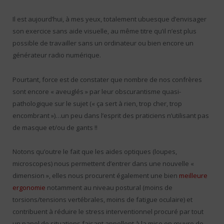
Il est aujourd’hui, à mes yeux, totalement ubuesque d’envisager
son exercice sans aide visuelle, au même titre qu’il n’est plus
possible de travailler sans un ordinateur ou bien encore un
générateur radio numérique.
Pourtant, force est de constater que nombre de nos confrères
sont encore « aveuglés » par leur obscurantisme quasi-
pathologique sur le sujet (« ça sert à rien, trop cher, trop
encombrant »)…un peu dans l’esprit des praticiens n’utilisant pas
de masque et/ou de gants !!
Notons qu’outre le fait que les aides optiques (loupes,
microscopes) nous permettent d’entrer dans une nouvelle «
dimension », elles nous procurent également une bien
meilleure
ergonomie
notamment au niveau postural (moins de
torsions/tensions vertébrales, moins de fatigue oculaire) et
contribuent à réduire le stress interventionnel procuré par tout
un panel de situations faisant appellent à la mise en œuvre de