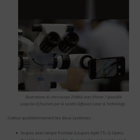
Illustrations du microscope ZUMAX avec iPhone 7 (possible
jusqu’au X) fournies par la société Diffusion Laser & Technology .
J’utilise quotidiennement les deux systèmes :
loupes avec lampe frontale (Loupes style TTL Q-Optics