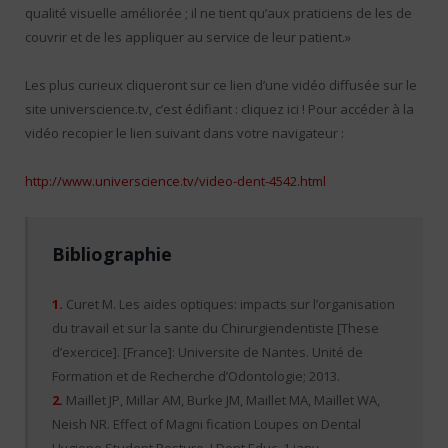
qualité visuelle améliorée ; il ne tient qu’aux praticiens de les de
couvrir et de les appliquer au service de leur patient.»
Les plus curieux cliqueront sur ce lien d’une vidéo diffusée sur le
site universcience.tv, c’est édifiant : cliquez ici ! Pour accéder à la
vidéo recopier le lien suivant dans votre navigateur :
http://www.universcience.tv/video-dent-4542.html
Bibliographie
1.
Curet M. Les aides optiques: impacts sur l’organisation
du travail et sur la sante du Chirurgiendentiste [These
d’exercice]. [France]: Universite de Nantes. Unité de
Formation et de Recherche d’Odontologie; 2013.
2.
Maillet JP, Millar AM, Burke JM, Maillet MA, Maillet WA,
Neish NR. Effect of Magni fication Loupes on Dental