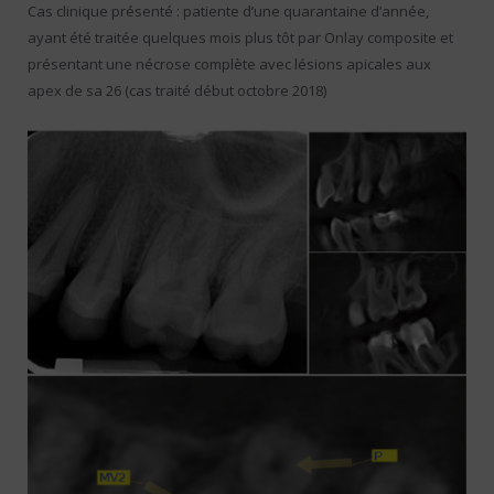
Cas clinique présenté : patiente d’une quarantaine d’année,
ayant été traitée quelques mois plus tôt par Onlay composite et
présentant une nécrose complète avec lésions apicales aux
apex de sa 26 (cas traité début octobre 2018)