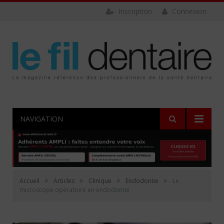
Inscription
Connexion
NAVIGATION
»
»
»
»
Accueil
Articles
Clinique
Endodontie
Le
microscope opératoire en endodontie