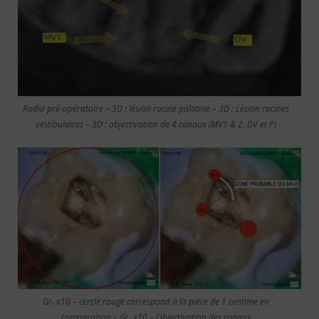
Radio pré-opératoire – 3D : lésion racine palatine – 3D : Lésion racines
vestibulaires – 3D : objectivation de 4 canaux (MV1 & 2, DV et P)
Gr. x10 – cercle rouge correspond à la pièce de 1 centime en
comparaison – Gr. x10 – Objectivation des canaux