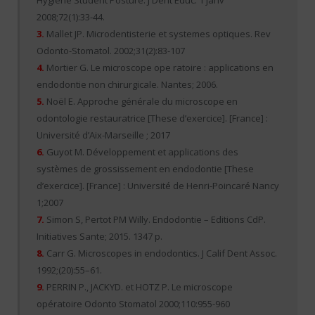
Hygiene Student Posture. J Dent Educ. 1 janv
2008;72(1):33-44.
3.
Mallet JP. Microdentisterie et systemes optiques. Rev
Odonto-Stomatol. 2002;31(2):83-107
4.
Mortier G. Le microscope ope ratoire : applications en
endodontie non chirurgicale. Nantes; 2006.
5.
Noël E. Approche générale du microscope en
odontologie restauratrice [These d’exercice]. [France] :
Université d’Aix-Marseille ; 2017
6.
Guyot M. Développement et applications des
systèmes de grossissement en endodontie [These
d’exercice]. [France] : Université de Henri-Poincaré Nancy
1;2007
7.
Simon S, Pertot PM Willy. Endodontie – Editions CdP.
Initiatives Sante; 2015. 1347 p.
8.
Carr G. Microscopes in endodontics. J Calif Dent Assoc.
1992;(20):55–61.
9.
PERRIN P., JACKYD. et HOTZ P. Le microscope
opératoire Odonto Stomatol 2000;110:955-960