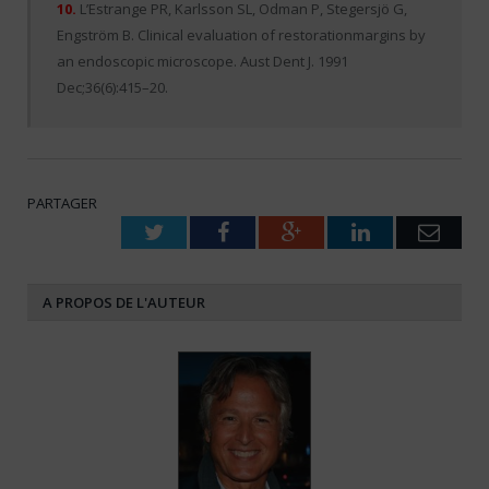
10.
L’Estrange PR, Karlsson SL, Odman P, Stegersjö G,
Engström B. Clinical evaluation of restorationmargins by
an endoscopic microscope. Aust Dent J. 1991
Dec;36(6):415–20.
PARTAGER
Twitter
Facebook
Google+
LinkedIn
Emai
A PROPOS DE L'AUTEUR