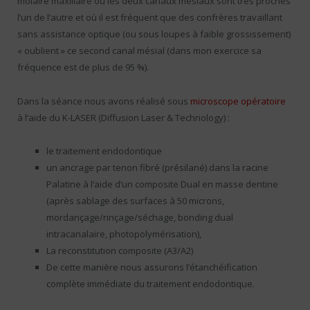
molaire maxillaire où les deux canaux mésiaux sont très proches
l’un de l’autre et où il est fréquent que des confrères travaillant
sans assistance optique (ou sous loupes à faible grossissement)
« oublient » ce second canal mésial (dans mon exercice sa
fréquence est de plus de 95 %).
Dans la séance nous avons réalisé sous
microscope opératoire
à l’aide du K-LASER (Diffusion Laser & Technology) :
le traitement endodontique
un ancrage par tenon fibré (présilané) dans la racine
Palatine à l’aide d’un composite Dual en masse dentine
(après sablage des surfaces à 50 microns,
mordançage/rinçage/séchage, bonding dual
intracanalaire, photopolymérisation),
La reconstitution composite (A3/A2)
De cette manière nous assurons l’étanchéification
complète immédiate du traitement endodontique.