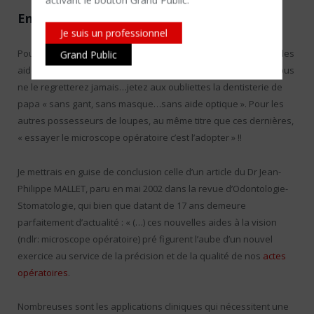
En conclusion
Je suis un professionnel
Pour toutes celles et ceux qui n’ont pas encore franchi le pas des
Grand Public
aides optiques, il est grand temps de vous mettre à la page, vous
ne le regretterez jamais…jetez aux oubliettes la dentisterie de
papa « sans gant, sans masque…sans aide optique ». Pour les
autres possesseurs de loupes, au même titre que ces dernières,
« essayer le microscope opératoire c’est l’adopter » !!
Je mettrais en guise de conclusion celle d’un article du Dr Jean-
Philippe MALLET, paru en mai 2002 dans la revue d’Odontologie-
Stomatologie, qui bien que datant de 17 ans demeure
parfaitement d’actualité : « (…) ces nouvelles aides à la vision
(ndlr: microscope opératoire) pré figurent l’aube d’un nouvel
exercice au service de la précision et de la qualité de nos
actes
opératoires
.
Nombreuses sont les applications cliniques qui nécessitent une