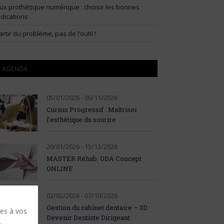
lux prothétique numérique : choisir les bonnes
ndications
artir du problème, pas de l’outil !
AGENDA
05/01/2026 - 06/11/2026
Cursus Progressif : Maîtriser
l’esthétique du sourire
20/01/2026 - 15/12/2026
MASTER Réhab. ODA Concept
ONLINE
02/02/2026 - 07/10/2026
Gestion du cabinet dentaire – 3D
ses à vos
Devenir Dentiste Dirigeant
.