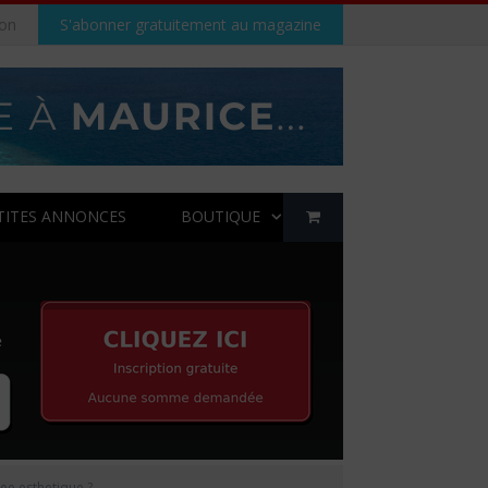
on
S'abonner gratuitement au magazine
TITES ANNONCES
BOUTIQUE
see esthetique ?