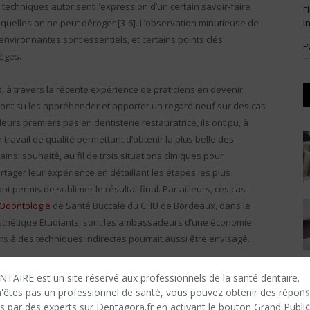
techniques autorisent l’expression d’un certain savoir-faire
F
i
xquelles on ne peut déroger [3-6]. L’observation minutieuse de
environnantes sont essentiels, et certains points clés
P
ièges.
és, à travers la récente expérience de praticiens en devenir
i ont su les appréhender et apporter un regard neuf sur des cas
 leurs premiers pas en dentisterie restauratrice, ils ont pu, à
travail de qualité permettant d’obtenir la plus belle des
ainsi souhaité, au fil de trois situations cliniques pour
artager leur expérience en détaillant les étapes les plus
t permis de sublimer le résultat final. Par ailleurs, ces cas
’Odontologie
de Santé Buccale du CHU de Bordeaux, dans le
Esthétique Etudiants, sont les ambassadeurs d’une économie
rs à des techniques indirectes pourrait aussi être envisagé.
TAIRE est un site réservé aux professionnels de la santé dentaire.
n'êtes​ pas un professionnel de santé, vous pouvez obtenir des répon
s par des experts sur Dentagora.fr en activant le bouton Grand Public
ademic excellence Contest Undergraduate 2019 – 1er Prix