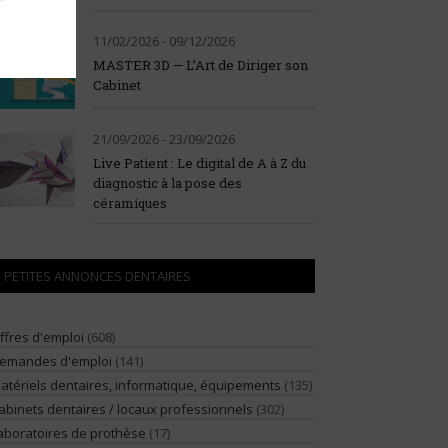
11/02/2026 - 09/12/2026
MASTER 3D — L’Art de Diriger son
Cabinet
21/09/2026 - 23/09/2026
Live Patient : Le digital de A à Z du
diagnostic à la pose des
céramiques
PETITES ANNONCES DENTAIRES
ffres d'emploi
(608)
emandes d'emploi
(141)
atériels dentaires, informatique, équipements
(135)
abinets dentaires / locaux professionnels
(302)
aboratoires de prothèse
(17)