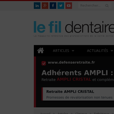
ARTICLES
ACTUALITÉS
»
»
»
»
Accueil
Articles
Clinique
Esthétique