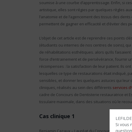
soumise à une courbe d’apprentissage. Enfin, si ces 
artistique, elles sont régies par quelques règles au
l’anatomie et de l’agencement des tissus des dents 
permettent de gagner en efficacité et d’éviter des p
L’objet de cet article est de reprendre ces points cl
(étudiants ou internes de nos centres de soins), qu
de réhabilitations esthétiques. alors qu’ils faisaient
force d’entrainement et de persévérance, fournir un 
récompenses : la satisfaction de leur patient. Ils ont 
lesquelles ce type de restaurations était indiqué, p
sensibles, et donner les quelques astuces qui leur on
cliniques, réalisés au sein des différents
services d
cadre de Concours de Dentisterie restauratrice et 
tissulaire maximale, dans des situations où le recou
Cas clinique 1
LEFILDEN
Si vous 
question
Benjamin Cazaux – Lauréat du Concours essentia Ac