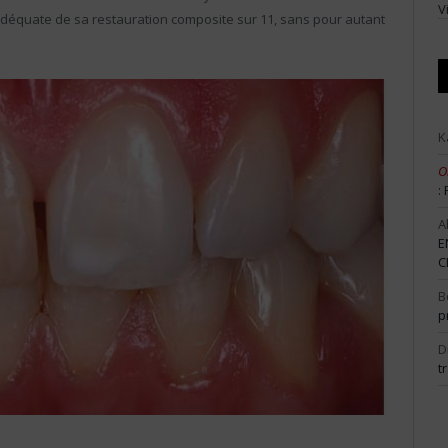
V
nadéquate de sa restauration composite sur 11, sans pour autant
K
O
:
A
E
C
B
p
D
t