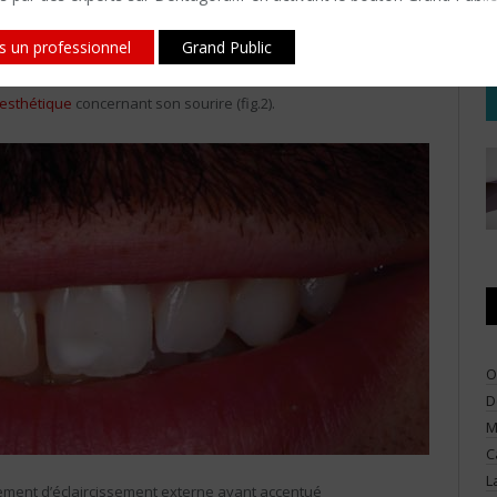
is un professionnel
Grand Public
-fumeur, s’est présenté en consultation au service
esthétique
concernant son sourire (fig.2).
O
D
M
C
L
tement d’éclaircissement externe ayant accentué