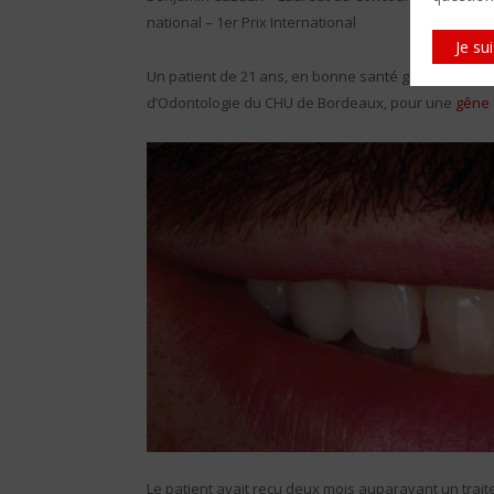
national – 1er Prix International
Je su
Un patient de 21 ans, en bonne santé générale, non
d’Odontologie du CHU de Bordeaux, pour une
gêne 
Le patient avait reçu deux mois auparavant un trai