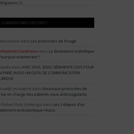
illégiature
(2)
COMMENTAIRES RÉCENTS
aba lamine
dans
Les protocoles de forage
rthodontie Casablanca
dans
La dentisterie esthétique
 Pourquoi maintenant ?
baidia
dans
AVEC OVO, 3DISC RÉINVENTE L’IOS POUR
N FAIRE AUSSI UN OUTIL DE COMMUNICATION
LINIQUE
ouadjil mustapha
dans
Nouveaux protocoles de
rise en charge des patients sous anticoagulants
r Robert Koly Goépogui
dans
Les 3 étapes d’un
raitement endodontique réussi