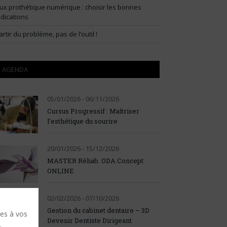
lux prothétique numérique : choisir les bonnes
ndications
artir du problème, pas de l’outil !
AGENDA
05/01/2026 - 06/11/2026
Cursus Progressif : Maîtriser
l’esthétique du sourire
20/01/2026 - 15/12/2026
MASTER Réhab. ODA Concept
ONLINE
02/02/2026 - 07/10/2026
Gestion du cabinet dentaire – 3D
ses à vos
Devenir Dentiste Dirigeant
.