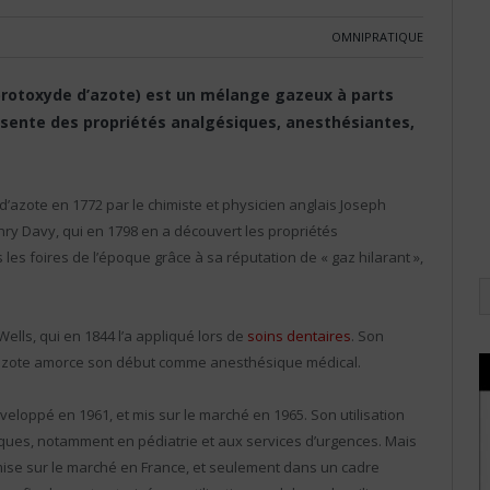
OMNIPRATIQUE
otoxyde d’azote) est un mélange gazeux à parts
ésente des propriétés analgésiques, anesthésiantes,
’azote en 1772 par le chimiste et physicien anglais Joseph
phry Davy, qui en 1798 en a découvert les propriétés
es foires de l’époque grâce à sa réputation de « gaz hilarant »,
Wells, qui en 1844 l’a appliqué lors de
soins dentaires
. Son
d’azote amorce son début comme anesthésique médical.
loppé en 1961, et mis sur le marché en 1965. Son utilisation
ques, notamment en pédiatrie et aux services d’urgences. Mais
e mise sur le marché en France, et seulement dans un cadre