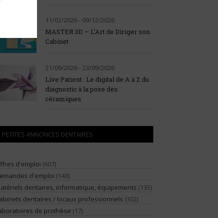
11/02/2026 - 09/12/2026
MASTER 3D — L’Art de Diriger son
Cabinet
21/09/2026 - 23/09/2026
Live Patient : Le digital de A à Z du
diagnostic à la pose des
céramiques
PETITES ANNONCES DENTAIRES
ffres d'emploi
(607)
emandes d'emploi
(140)
atériels dentaires, informatique, équipements
(135)
abinets dentaires / locaux professionnels
(302)
aboratoires de prothèse
(17)