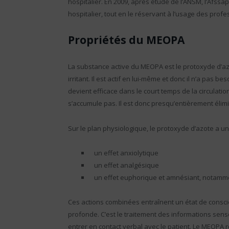
hospitalier. En 2009, après étude de l’ANSM, l’Afssa
hospitalier, tout en le réservant à l’usage des profe
Propriétés du MEOPA
La substance active du MEOPA est le protoxyde d’azo
irritant. Il est actif en lui-même et donc il n’a pas b
devient efficace dans le court temps de la circulati
s’accumule pas. Il est donc presqu’entièrement éli
Sur le plan physiologique, le protoxyde d’azote a une
un effet anxiolytique
un effet analgésique
un effet euphorique et amnésiant, notamme
Ces actions combinées entraînent un état de conscie
profonde. C’est le traitement des informations senso
entrer en contact verbal avec le patient. Le MEOPA