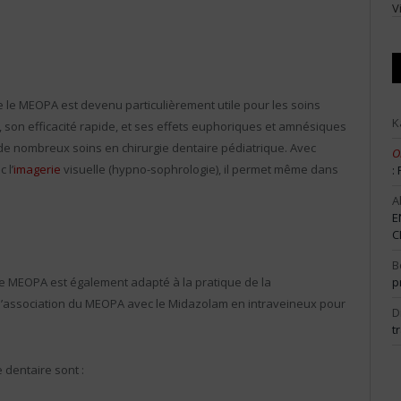
V
le MEOPA est devenu particulièrement utile pour les soins
K
 son efficacité rapide, et ses effets euphoriques et amnésiques
de nombreux soins en chirurgie dentaire pédiatrique. Avec
O
 l’
imagerie
visuelle (hypno-sophrologie), il permet même dans
:
A
E
C
B
p
 le MEOPA est également adapté à la pratique de la
 l’association du MEOPA avec le Midazolam en intraveineux pour
D
t
 dentaire sont :