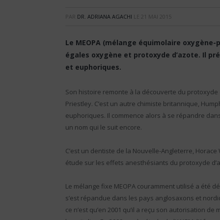
PAR
DR. ADRIANA AGACHI
LE
21 MAI 2015
Le MEOPA (mélange équimolaire oxygène-pr
égales oxygène et protoxyde d’azote. Il pr
et euphoriques.
Son histoire remonte à la découverte du protoxyde d
Priestley. C’est un autre chimiste britannique, Hum
euphoriques. Il commence alors à se répandre dans l
un nom qui le suit encore.
C’est un dentiste de la Nouvelle-Angleterre, Horace 
étude sur les effets anesthésiants du protoxyde 
Le mélange fixe MEOPA couramment utilisé a été déve
s’est répandue dans les pays anglosaxons et nordi
ce n’est qu’en 2001 qu’il a reçu son autorisation d