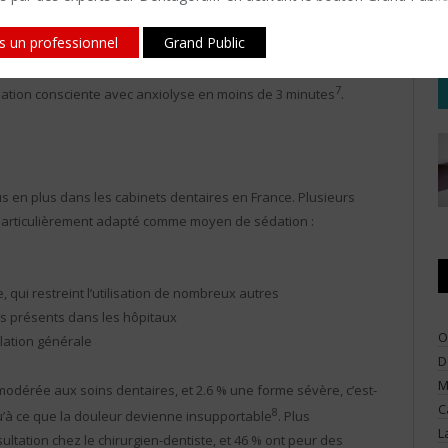
6
rrêt de l’administration
5
is un professionnel
Grand Public
inistration, de l’ordre de 3 à 5 minutes
7
dation consciente avec anxiolyse en moins de 3 minutes
.
s en plus dans les cabinets dentaires en France. Plusieurs
articulièrement adapté comme moyen de sédation :
 qui restreint l’utilisation de nombreux autres
s présents dans les hôpitaux
O
lation générale
D
M
modérée aux soins dentaires, et 2.6 % une forme sévère, c’est-
C
8
u’à ce que la douleur devienne insupportable
. Plus
L
ltation chez le chirurgien-dentiste, et 46 % ont peur des