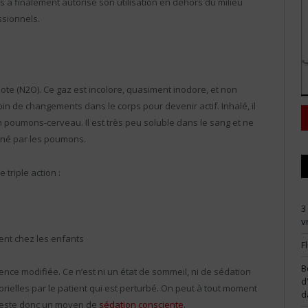
ps a finalement autorisé son utilisation en dehors du milieu
ssionnels.
te (N2O). Ce gaz est incolore, quasiment inodore, et non
esoin de changements dans le corps pour devenir actif. Inhalé, il
on poumons-cerveau. Il est très peu soluble dans le sang et ne
miné par les poumons.
 triple action :
3
v
nt chez les enfants
F
B
nce modifiée. Ce n’est ni un état de sommeil, ni de sédation
d
rielles par le patient qui est perturbé. On peut à tout moment
d
 reste donc un moyen de
sédation consciente
.