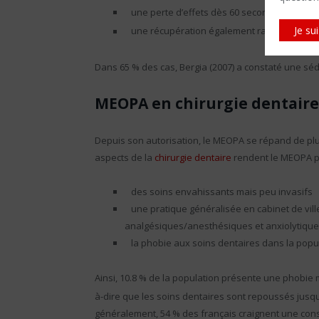
une perte d’effets dès 60 secondes après l’a
Je su
une récupération également rapide après adm
Dans 65 % des cas, Bergia (2007) a constaté une sé
MEOPA en chirurgie dentaire
Depuis son autorisation, le MEOPA se répand de plu
aspects de la
chirurgie dentaire
rendent le MEOPA p
des soins envahissants mais peu invasifs
une pratique généralisée en cabinet de ville,
analgésiques/anesthésiques et anxiolytique
la phobie aux soins dentaires dans la popu
Ainsi, 10.8 % de la population présente une phobie 
à-dire que les soins dentaires sont repoussés jusq
généralement, 54 % des français craignent une consu