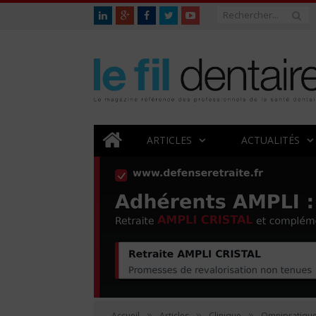
ARTICLES
ACTUALITÉS
»
»
»
Accueil
Articles
Clinique
Omnipratiqu