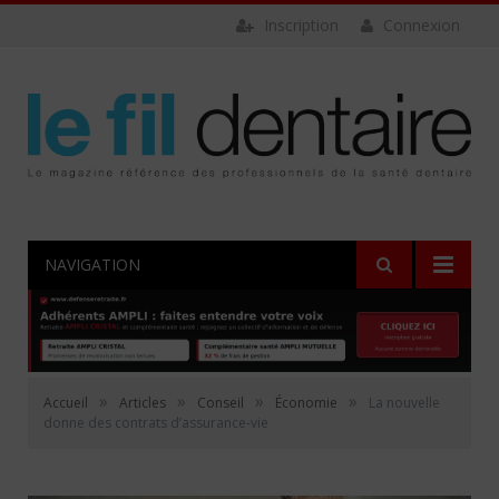
Inscription
Connexion
NAVIGATION
»
»
»
»
Accueil
Articles
Conseil
Économie
La nouvelle
donne des contrats d’assurance-vie