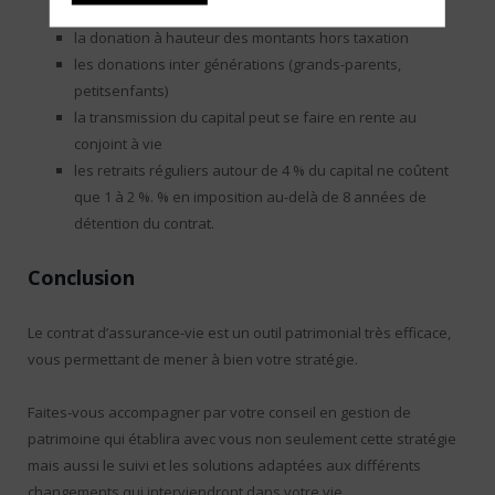
une piste à étudier
la donation à hauteur des montants hors taxation
les donations inter générations (grands-parents,
petitsenfants)
la transmission du capital peut se faire en rente au
conjoint à vie
les retraits réguliers autour de 4 % du capital ne coûtent
que 1 à 2 %. % en imposition au-delà de 8 années de
détention du contrat.
Conclusion
Le contrat d’assurance-vie est un outil patrimonial très efficace,
vous permettant de mener à bien votre stratégie.
Faites-vous accompagner par votre conseil en gestion de
patrimoine qui établira avec vous non seulement cette stratégie
mais aussi le suivi et les solutions adaptées aux différents
changements qui interviendront dans votre vie.