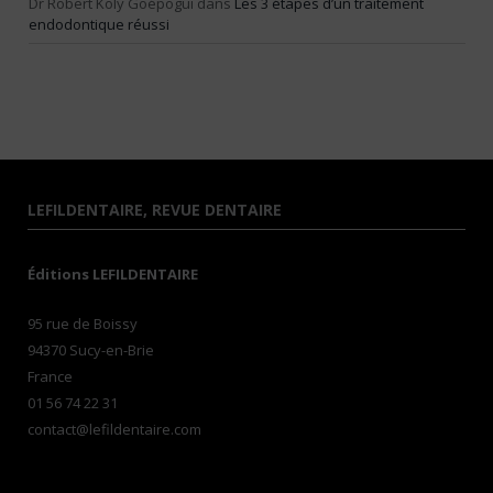
Dr Robert Koly Goépogui
dans
Les 3 étapes d’un traitement
endodontique réussi
LEFILDENTAIRE, REVUE DENTAIRE
Éditions LEFILDENTAIRE
95 rue de Boissy
94370 Sucy-en-Brie
France
01 56 74 22 31
contact@lefildentaire.com