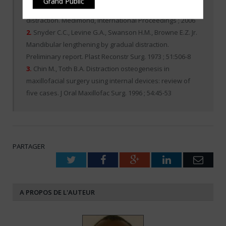
Grand Public
Arnaud, M.P. Vazquez : Maxillofacial and Craniofacial
distraction. Medimond, International Proceedings ; 2006
2.
Snyder C.C., Levine G.A., Swanson H.M., Browne E.Z. Jr.
Mandibular lengthening by gradual distraction.
Preliminary report. Plast Reconstr Surg. 1973 ; 51:506-8
3.
Chin M., Toth B.A. Distraction osteogenesis in
maxillofacial surgery using internal devices: review of
five cases. J Oral Maxillofac Surg. 1996 ; 54:45-53
PARTAGER
Twitter
Facebook
Google+
LinkedIn
Emai
A PROPOS DE L'AUTEUR