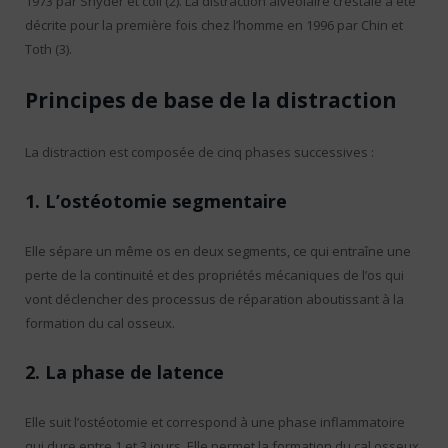
1973 par Snyder et coll (2). La distraction alvéolaire crestale a été
décrite pour la première fois chez l’homme en 1996 par Chin et
Toth (3).
Principes de base de la distraction
La distraction est composée de cinq phases successives :
1. L’ostéotomie segmentaire
Elle sépare un même os en deux segments, ce qui entraîne une
perte de la continuité et des propriétés mécaniques de l’os qui
vont déclencher des processus de réparation aboutissant à la
formation du cal osseux.
2. La phase de latence
Elle suit l’ostéotomie et correspond à une phase inflammatoire
qui dure entre 1 et 3 jours. Elle permet la formation du cal osseux