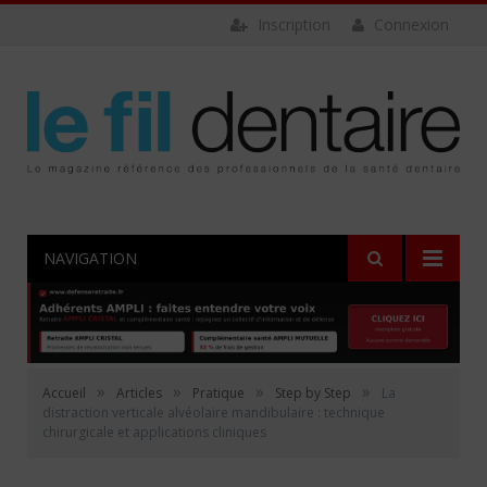
Inscription
Connexion
NAVIGATION
»
»
»
»
Accueil
Articles
Pratique
Step by Step
La
distraction verticale alvéolaire mandibulaire : technique
chirurgicale et applications cliniques