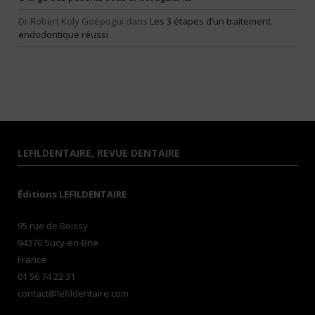
Dr Robert Koly Goépogui
dans
Les 3 étapes d’un traitement
endodontique réussi
LEFILDENTAIRE, REVUE DENTAIRE
Éditions LEFILDENTAIRE
95 rue de Boissy
94370 Sucy-en-Brie
France
01 56 74 22 31
contact@lefildentaire.com