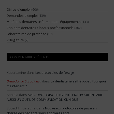
Offres d'emploi
(606)
Demandes d'emploi
(139)
Matériels dentaires, informatique, équipements
(133)
Cabinets dentaires / locaux professionnels
(302)
Laboratoires de prothèse
(17)
Villégiature
(2)
COMMENTAIRES RÉCENTS
Kaba lamine
dans
Les protocoles de forage
Orthodontie Casablanca
dans
La dentisterie esthétique : Pourquoi
maintenant ?
Abaidia
dans
AVEC OVO, 3DISC RÉINVENTE L’IOS POUR EN FAIRE
AUSSI UN OUTIL DE COMMUNICATION CLINIQUE
Bouadjil mustapha
dans
Nouveaux protocoles de prise en
charge des patients sous anticoagulants