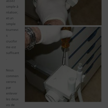
assez
simple à
réaliser,
et un
simple
tournevi
s
crucifor
me est
suffisant
.
Nous
commen
cerons
par
enlever
les deux
vis de