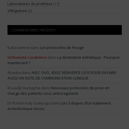
Laboratoires de prothèse
(17)
Villégiature
(2)
COMMENTAIRES RÉCENTS
Kaba lamine
dans
Les protocoles de forage
Orthodontie Casablanca
dans
La dentisterie esthétique : Pourquoi
maintenant ?
Abaidia
dans
AVEC OVO, 3DISC RÉINVENTE L’IOS POUR EN FAIRE
AUSSI UN OUTIL DE COMMUNICATION CLINIQUE
Bouadjil mustapha
dans
Nouveaux protocoles de prise en
charge des patients sous anticoagulants
Dr Robert Koly Goépogui
dans
Les 3 étapes d’un traitement
endodontique réussi