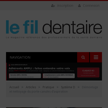
Inscription
Connexion
NAVIGATION
»
»
»
»
Accueil
Articles
Pratique
Système D
Démontage
et nettoyage du porte-canules d’aspiration