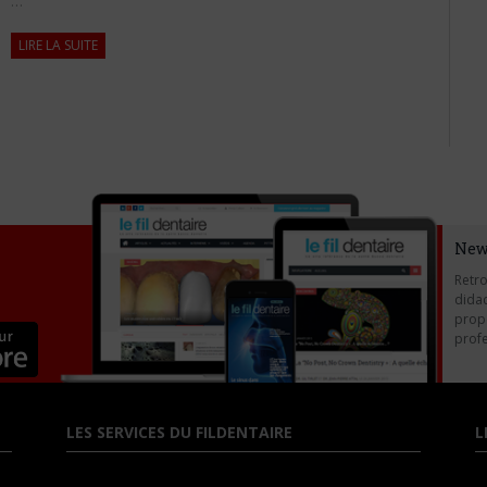
…
LIRE LA SUITE
New
Retro
didac
propo
profe
LES SERVICES DU FILDENTAIRE
L