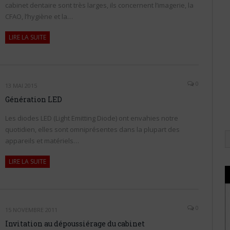
cabinet dentaire sont très larges, ils concernent l’imagerie, la
CFAO, l’hygiène et la…
LIRE LA SUITE
0
13 MAI 2015
Génération LED
Les diodes LED (Light Emitting Diode) ont envahies notre
quotidien, elles sont omniprésentes dans la plupart des
appareils et matériels…
LIRE LA SUITE
0
15 NOVEMBRE 2011
Invitation au dépoussiérage du cabinet