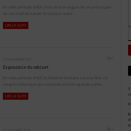
En cette période d’ADF, il est de bon augure de se préoccuper
de son outil de travail. En aucune autre…
LIRE LA SUITE
0
15 NOVEMBRE 2011
Ergonomie du cabinet
En cette période d’ADF, le Matériel Dentaire est à la fête. Ce
congrès historique qui comporte une très grande partie…
3
v
LIRE LA SUITE
F
B
d
d
1
22 OCTOBRE 2010