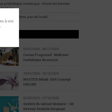
lux prothétique numérique : choisir les bonnes
ndications
artir du problème, pas de l’outil !
ses à vos
.
AGENDA
05/01/2026 - 06/11/2026
Cursus Progressif : Maîtriser
l’esthétique du sourire
20/01/2026 - 15/12/2026
MASTER Réhab. ODA Concept
ONLINE
02/02/2026 - 07/10/2026
Gestion du cabinet dentaire – 3D
Devenir Dentiste Dirigeant