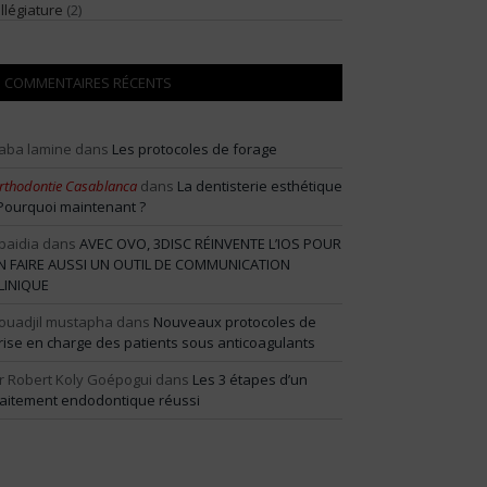
illégiature
(2)
COMMENTAIRES RÉCENTS
aba lamine
dans
Les protocoles de forage
rthodontie Casablanca
dans
La dentisterie esthétique
 Pourquoi maintenant ?
baidia
dans
AVEC OVO, 3DISC RÉINVENTE L’IOS POUR
N FAIRE AUSSI UN OUTIL DE COMMUNICATION
LINIQUE
ouadjil mustapha
dans
Nouveaux protocoles de
rise en charge des patients sous anticoagulants
r Robert Koly Goépogui
dans
Les 3 étapes d’un
raitement endodontique réussi