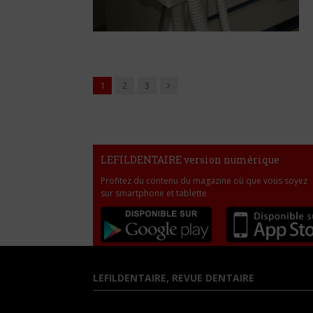
Suivant
1
2
3
LEFILDENTAIRE version numérique
Profitez du contenu du magazine où que vous soyez
sur smartphone et tablette
LEFILDENTAIRE, REVUE DENTAIRE