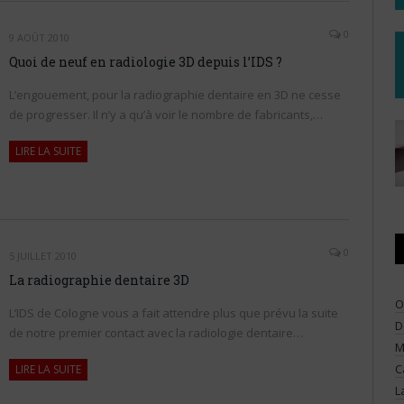
0
9 AOÛT 2010
Quoi de neuf en radiologie 3D depuis l’IDS ?
L’engouement, pour la radiographie dentaire en 3D ne cesse
de progresser. Il n’y a qu’à voir le nombre de fabricants,…
LIRE LA SUITE
0
5 JUILLET 2010
La radiographie dentaire 3D
O
L’IDS de Cologne vous a fait attendre plus que prévu la suite
D
de notre premier contact avec la radiologie dentaire…
M
C
LIRE LA SUITE
L