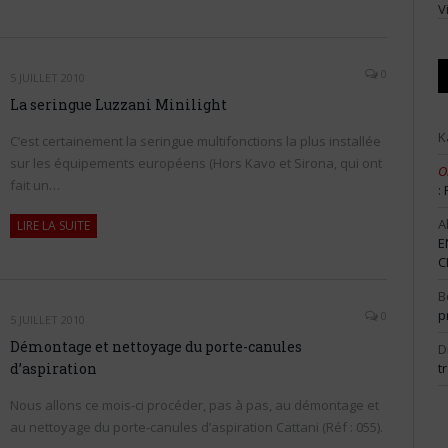
V
0
5 JUILLET 2010
La seringue Luzzani Minilight
K
C’est certainement la seringue multifonctions la plus installée
sur les équipements européens (Hors Kavo et Sirona, qui ont
O
fait un…
:
A
LIRE LA SUITE
E
C
B
p
0
5 JUILLET 2010
Démontage et nettoyage du porte-canules
D
t
d’aspiration
Nous allons ce mois-ci procéder, pas à pas, au démontage et
au nettoyage du porte-canules d’aspiration Cattani (Réf : 055).