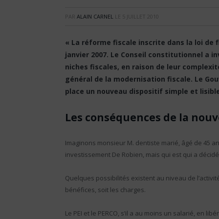
PAR
ALAIN CARNEL
LE
5 JUILLET 2010
« La réforme fiscale inscrite dans la loi de 
janvier 2007. Le Conseil constitutionnel a i
niches fiscales, en raison de leur complexit
général de la modernisation fiscale. Le Go
place un nouveau dispositif simple et lisibl
Les conséquences de la nouve
Imaginons monsieur M. dentiste marié, âgé de 45 ans
investissement De Robien, mais qui est qui a décidé
Quelques possibilités existent au niveau de l’activit
bénéfices, soit les charges.
Le PEI et le PERCO, s’il a au moins un salarié, en li