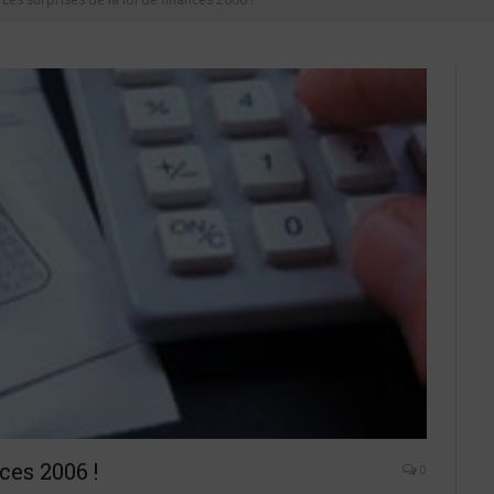
ces 2006 !
0