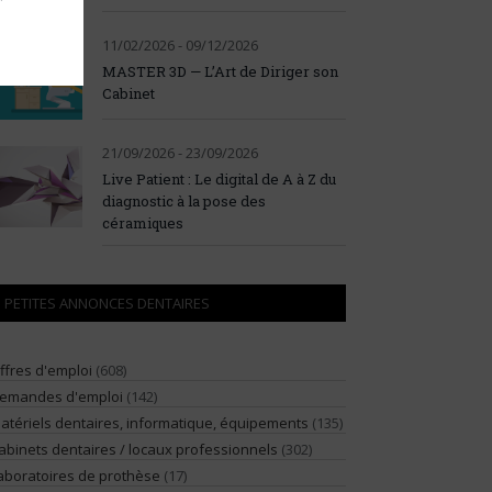
11/02/2026 - 09/12/2026
MASTER 3D — L’Art de Diriger son
Cabinet
21/09/2026 - 23/09/2026
Live Patient : Le digital de A à Z du
diagnostic à la pose des
céramiques
PETITES ANNONCES DENTAIRES
ffres d'emploi
(608)
emandes d'emploi
(142)
atériels dentaires, informatique, équipements
(135)
abinets dentaires / locaux professionnels
(302)
aboratoires de prothèse
(17)