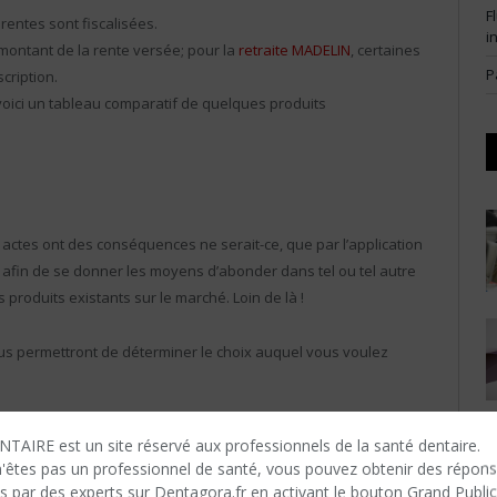
F
 rentes sont fiscalisées.
i
 montant de la rente versée; pour la
retraite MADELIN
, certaines
P
cription.
oici un tableau comparatif de quelques produits
actes ont des conséquences ne serait-ce, que par l’application
ier afin de se donner les moyens d’abonder dans tel ou tel autre
es produits existants sur le marché. Loin de là !
ous permettront de déterminer le choix auquel vous voulez
s des différents produits
TAIRE est un site réservé aux professionnels de la santé dentaire.
n'êtes​ pas un professionnel de santé, vous pouvez obtenir des répon
s par des experts sur Dentagora.fr en activant le bouton Grand Public