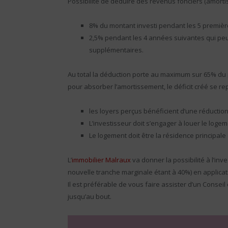
Possibilité de déduire des revenus fonciers (amorti
8% du montant investi pendant les 5 premiè
2,5% pendant les 4 années suivantes qui peu
supplémentaires.
Au total la déduction porte au maximum sur 65% du pr
pour absorber l’amortissement, le déficit créé se rep
les loyers perçus bénéficient d’une réduction
L’investisseur doit s’engager à louer le loge
Le logement doit être la résidence principale 
L’
immobilier Malraux
va donner la possibilité à l’in
nouvelle tranche marginale étant à 40%) en applica
Il est préférable de vous faire assister d’un Conse
jusqu’au bout.