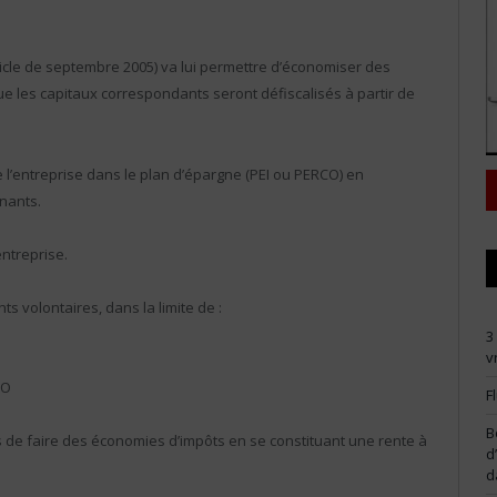
icle de septembre 2005) va lui permettre d’économiser des
ue les capitaux correspondants seront défiscalisés à partir de
’entreprise dans le plan d’épargne (PEI ou PERCO) en
nants.
entreprise.
 volontaires, dans la limite de :
3
v
CO
F
B
és de faire des économies d’impôts en se constituant une rente à
d
d