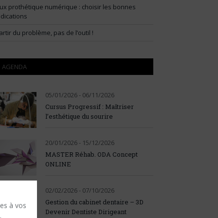
lux prothétique numérique : choisir les bonnes
ndications
artir du problème, pas de l’outil !
AGENDA
05/01/2026 - 06/11/2026
Cursus Progressif : Maîtriser
l’esthétique du sourire
20/01/2026 - 15/12/2026
MASTER Réhab. ODA Concept
ONLINE
02/02/2026 - 07/10/2026
Gestion du cabinet dentaire – 3D
ses à vos
Devenir Dentiste Dirigeant
.