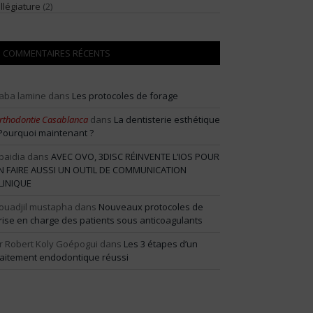
illégiature
(2)
COMMENTAIRES RÉCENTS
aba lamine
dans
Les protocoles de forage
rthodontie Casablanca
dans
La dentisterie esthétique
 Pourquoi maintenant ?
baidia
dans
AVEC OVO, 3DISC RÉINVENTE L’IOS POUR
N FAIRE AUSSI UN OUTIL DE COMMUNICATION
LINIQUE
ouadjil mustapha
dans
Nouveaux protocoles de
rise en charge des patients sous anticoagulants
r Robert Koly Goépogui
dans
Les 3 étapes d’un
raitement endodontique réussi