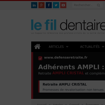
ARTICLES
ACTUALITÉS
»
»
»
»
Accueil
Articles
Conseil
Économie