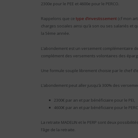
2300e pour le PEE et 4600e pour le PERCO.
Rappelons que ce
type d’investissement
(cf mon art
charges sociales ainsi qu’à son ou ses salariés et q
la 5ème année.
L’abondement est un versement complémentaire de l
complément des versements volontaires des éparg
Une formule souple librement choisie par le chef d’
L’abondement peut aller jusqu’à 300% des versements
2300€ par an et par bénéficiaire pour le PEI,
4600€ par an et par bénéficiaire pour le PER
La retraite MADELIN et le PERP sont deux possibilit
l’âge de la retraite.