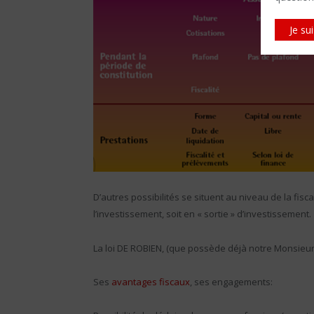
Je su
D’autres possibilités se situent au niveau de la fisc
l’investissement, soit en « sortie » d’investissement.
La loi DE ROBIEN, (que possède déjà notre Monsieur
Ses
avantages fiscaux
, ses engagements: