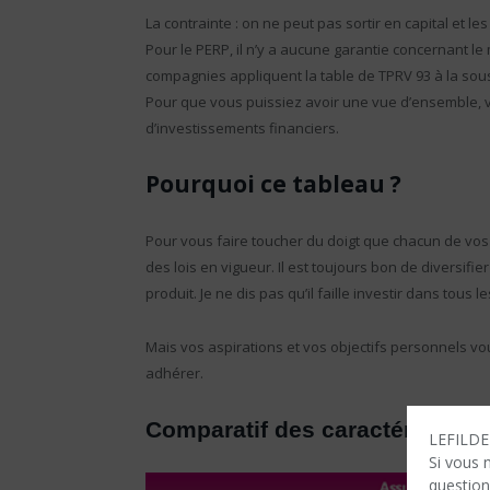
La contrainte : on ne peut pas sortir en capital et les
Pour le PERP, il n’y a aucune garantie concernant le
compagnies appliquent la table de TPRV 93 à la sous
Pour que vous puissiez avoir une vue d’ensemble, v
d’investissements financiers.
Pourquoi ce tableau ?
Pour vous faire toucher du doigt que chacun de vos 
des lois en vigueur. Il est toujours bon de diversif
produit. Je ne dis pas qu’il faille investir dans tous l
Mais vos aspirations et vos objectifs personnels v
adhérer.
Comparatif des caractéristique
LEFILDEN
Si vous 
question