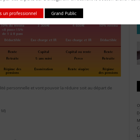
is un professionnel
Grand Public
alité personnelle et vont pouvoir la réduire soit au départ de
O
 M)
D
M
C
L