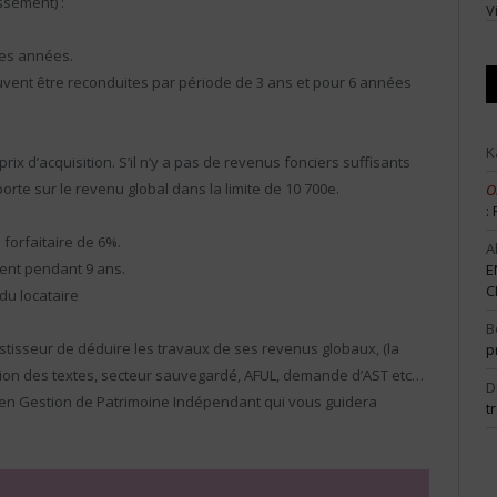
ssement) :
V
res années.
vent être reconduites par période de 3 ans et pour 6 années
K
ix d’acquisition. S’il n’y a pas de revenus fonciers suffisants
orte sur le revenu global dans la limite de 10 700e.
O
:
 forfaitaire de 6%.
A
ment pendant 9 ans.
E
C
du locataire
B
vestisseur de déduire les travaux de ses revenus globaux, (la
p
tion des textes, secteur sauvegardé, AFUL, demande d’AST etc…
D
il en Gestion de Patrimoine Indépendant qui vous guidera
t