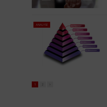
ANALYSE
Suivant
1
2