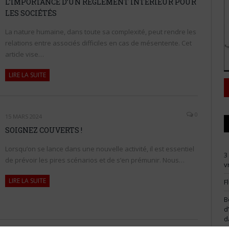
L’IMPORTANCE D’UN RÈGLEMENT INTÉRIEUR POUR
LES SOCIÉTÉS
La nature humaine, dans toute sa complexité, peut rendre les
relations entre associés difficiles en cas de mésentente. Cet
article vise…
LIRE LA SUITE
0
15 MARS 2024
SOIGNEZ COUVERTS !
Lorsqu’on se lance dans une nouvelle activité, il est essentiel
3
de prévoir les pires scénarios et de s’en prémunir. Nous…
v
LIRE LA SUITE
F
B
d
d