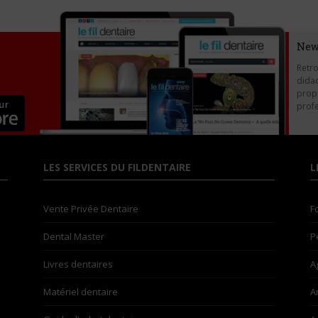
New
Retro
didac
propo
profe
LES SERVICES DU FILDENTAIRE
L
Vente Privée Dentaire
F
Dental Master
P
Livres dentaires
A
Matériel dentaire
A