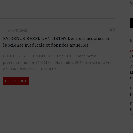
V
0
11 JANVIER 2023
EVIDENCE-BASED DENTISTRY Données acquises de
K
la science médicale et données actuelles
O
CONTROVERSE CLINIQUE N°2 : LA SUITE… Dans notre
:
précédent numéro (LFD179 – Novembre 2022), un second volet
A
de CONTROVERSES CLINIQUES…
E
C
LIRE LA SUITE
B
p
D
t