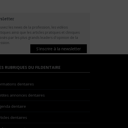
sletter
uvez les news de la profession, les vidéos
tiques ainsi que les articles pratiques et cliniques
sés par les plus grands leaders d'opinion de la
ssion.
S'inscrire à la newsletter
ES RUBRIQUES DU FILDENTAIRE
ormations dentaires
etites annonces dentaires
genda dentaire
rticles dentaires