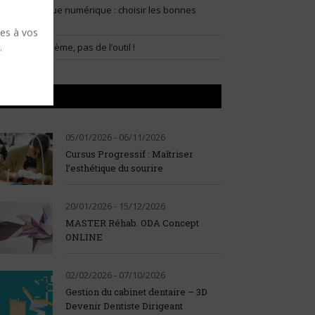
lux prothétique numérique : choisir les bonnes
ndications
ses à vos
.
artir du problème, pas de l’outil !
AGENDA
05/01/2026 - 06/11/2026
Cursus Progressif : Maîtriser
l’esthétique du sourire
20/01/2026 - 15/12/2026
MASTER Réhab. ODA Concept
ONLINE
02/02/2026 - 07/10/2026
Gestion du cabinet dentaire – 3D
Devenir Dentiste Dirigeant