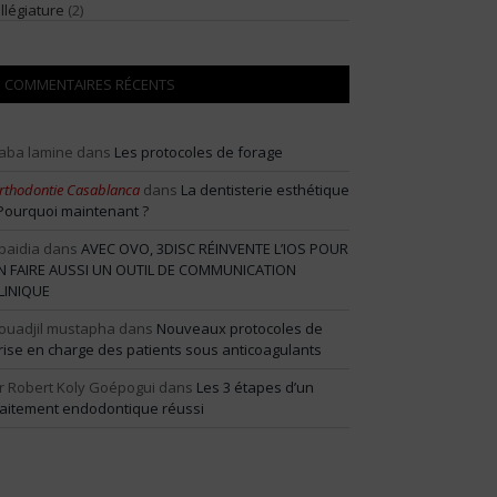
illégiature
(2)
COMMENTAIRES RÉCENTS
aba lamine
dans
Les protocoles de forage
rthodontie Casablanca
dans
La dentisterie esthétique
 Pourquoi maintenant ?
baidia
dans
AVEC OVO, 3DISC RÉINVENTE L’IOS POUR
N FAIRE AUSSI UN OUTIL DE COMMUNICATION
LINIQUE
ouadjil mustapha
dans
Nouveaux protocoles de
rise en charge des patients sous anticoagulants
r Robert Koly Goépogui
dans
Les 3 étapes d’un
raitement endodontique réussi