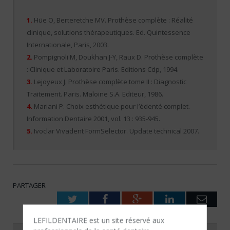
1.
Hüe O, Berteretche MV. Prothèse complète : Réalité
clinique, solutions thérapeutiques. Ed. Quintessence
Internationale, Paris, 2003.
2.
Pompignoli M, Doukhan J-Y, Raux D. Prothèse complète
: Clinique et Laboratoire Paris. Editions Cdp, 1994.
3.
Lejoyeux J. Prothèse complète tome II : Diagnostic
Traitement. Paris. Maloine S.A. Editeur, 1986.
4.
Mariani P. Choix esthétique pour l’édenté complet.
Information Dentaire 2001, vol. 13 : 935-945.
5.
Ivoclar Vivadent FormSelector. Update technical 2007.
PARTAGER
Twitter
Facebook
Google+
LinkedIn
Emai
LEFILDENTAIRE est un site réservé aux