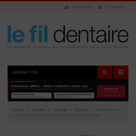
Inscription
Connexion
NAVIGATION
»
»
»
»
Accueil
Articles
Analyse
Études
Simplifiez-vous
le choix des dents artificielles en prothèse amovible