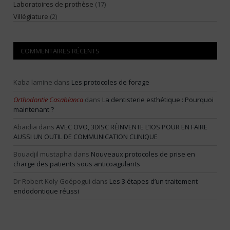
Laboratoires de prothèse
(17)
Villégiature
(2)
COMMENTAIRES RÉCENTS
Kaba lamine
dans
Les protocoles de forage
Orthodontie Casablanca
dans
La dentisterie esthétique : Pourquoi
maintenant ?
Abaidia
dans
AVEC OVO, 3DISC RÉINVENTE L’IOS POUR EN FAIRE
AUSSI UN OUTIL DE COMMUNICATION CLINIQUE
Bouadjil mustapha
dans
Nouveaux protocoles de prise en
charge des patients sous anticoagulants
Dr Robert Koly Goépogui
dans
Les 3 étapes d’un traitement
endodontique réussi