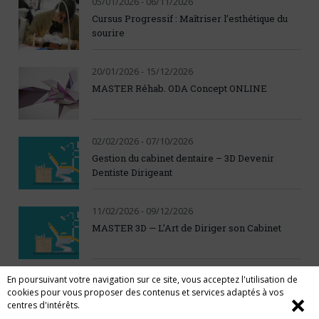
05/01/2026 - 06/11/2026
Cursus Progressif : Maîtriser l’esthétique du
sourire
20/01/2026 - 15/12/2026
MASTER Réhab. ODA Concept ONLINE
02/02/2026 - 07/10/2026
Gestion du cabinet dentaire – 3D Devenir
Dentiste Dirigeant
11/02/2026 - 09/12/2026
MASTER 3D — L’Art de Diriger son Cabinet
En poursuivant votre navigation sur ce site, vous acceptez l'utilisation de
21/09/2026 - 23/09/2026
cookies pour vous proposer des contenus et services adaptés à vos
Live Patient : Le digital de A à Z du diagnostic à
❌
centres d'intérêts.
la pose des céramiques