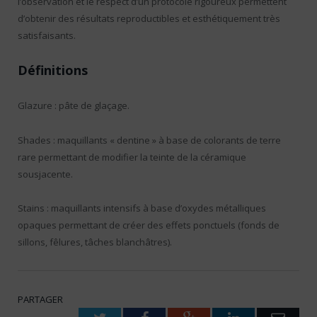
l’observation et le respect d’un protocole rigoureux permettent
d’obtenir des résultats reproductibles et esthétiquement très
satisfaisants.
Définitions
Glazure : pâte de glaçage.
Shades : maquillants « dentine » à base de colorants de terre
rare permettant de modifier la teinte de la céramique
sousjacente.
Stains : maquillants intensifs à base d’oxydes métalliques
opaques permettant de créer des effets ponctuels (fonds de
sillons, fêlures, tâches blanchâtres).
PARTAGER