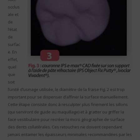
occlus
ale et
de
l’état
de
surfac
e. En
effet,
quel
que
soit
l’unité d’usinage utilisée, le diamètre de la fraise Fig. 2 est trop
important pour se dispenser d’affiner la surface manuellement.
Cette étape consiste donc à resculpter plus finement les sillons
(qui serviront de guide au maquillage) et à gratter ou griffer la
face vestibulaire pour recréer la micro géographie de surface
des dents collatérales. Ces retouches ne doivent cependant
jamais entamer les épaisseurs minimales recommandées par les