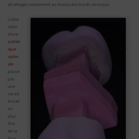
(écaillage), notamment au niveau des bords cervicaux.
L’obte
ntion
d’une
esthét
ique
optim
ale
passe
par
une
caract
érisati
on
plus
fine
de la
face