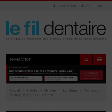
Inscription
Connexion
NAVIGATION
»
»
»
»
Accueil
Articles
Clinique
Esthétique
Technique
de maquillage en CFAO directe