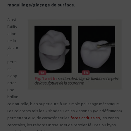
maquillage/glaçage de surface.
Ainsi,
l’utilis
ation
de la
glazur
e
perm
et
d’app
orter
une
brillan
ce naturelle, bien supérieure à un simple polissage mécanique.
Les colorants tels les « shades » et les « stains » (voir définitions)
permettent eux, de caractériser les
faces occlusales
, les zones
cervicales, les rebords incisaux et de recréer fêlures ou hypo