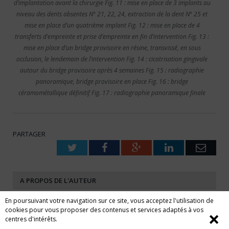
d’implantation avant la chirurgie Fig. 11 : mise en place de 3 implants au
niveau des dents absentes N° 21, 22, 24, extraction de la dent N° 25 et
mise en place d’un quatrième implant Fig. 12 : mise en place de 4
transferts d’empreinte et prise d’empreinte en fin d’intervention Fig. 13 :
mise en place d’un bridge provisoire en résine, transvissé, en sous
occlusion, le lendemain de l’intervention Fig. 14 : cicatrisation gingivale
autour du bridge provisoire après 4 semaines Fig. 15 : radiographie
panoramique, bridge provisoire en place Fig. 16 : bridge
céramométallique définitif Fig. 17 : radiographie panoramique finale
PARTAGER
Twitter
Facebook
Google+
LinkedIn
Emai
A PROPOS DE L'AUTEUR
En poursuivant votre navigation sur ce site, vous acceptez l'utilisation de
cookies pour vous proposer des contenus et services adaptés à vos
❌
centres d'intérêts.