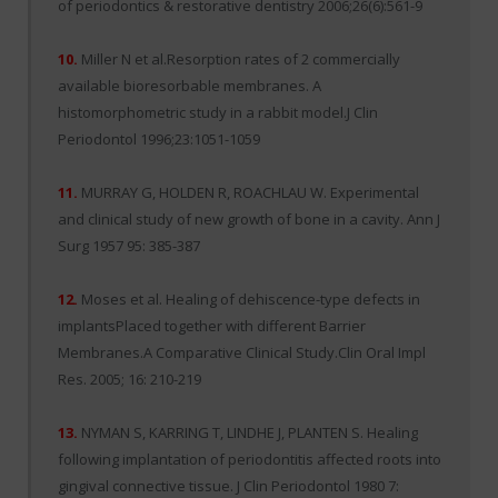
of periodontics & restorative dentistry 2006;26(6):561-9
10.
Miller N et al.Resorption rates of 2 commercially
available bioresorbable membranes. A
histomorphometric study in a rabbit model.J Clin
Periodontol 1996;23:1051-1059
11.
MURRAY G, HOLDEN R, ROACHLAU W. Experimental
and clinical study of new growth of bone in a cavity. Ann J
Surg 1957 95: 385-387
12.
Moses et al. Healing of dehiscence-type defects in
implantsPlaced together with different Barrier
Membranes.A Comparative Clinical Study.Clin Oral Impl
Res. 2005; 16: 210-219
13.
NYMAN S, KARRING T, LINDHE J, PLANTEN S. Healing
following implantation of periodontitis affected roots into
gingival connective tissue. J Clin Periodontol 1980 7: