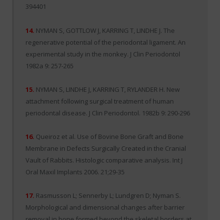
394401
14.
NYMAN S, GOTTLOW J, KARRING T, LINDHE J. The
regenerative potential of the periodontal ligament. An
experimental study in the monkey. J Clin Periodontol
1982a 9: 257-265
15.
NYMAN S, LINDHE J, KARRING T, RYLANDER H. New
attachment following surgical treatment of human
periodontal disease. J Clin Periodontol. 1982b 9: 290-296
16.
Queiroz et al. Use of Bovine Bone Graft and Bone
Membrane in Defects Surgically Created in the Cranial
Vault of Rabbits. Histologic comparative analysis. Int J
Oral Maxil Implants 2006. 21;29-35
17.
Rasmusson L; Sennerby L; Lundgren D; Nyman S.
Morphological and dimensional changes after barrier
removal in bone formed beyond the skeletal borders at