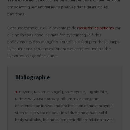
Il faut également se documenter et utiliser des biomatériaux qui
ont scientifiquement fait leurs preuves dans de multiples
parutions.
C’est une technique qui a l’avantage de
rassurer les patients
car
elle ne fait pas appel de manière systématique à des
prélèvements d’os autogène. Toutefois, il faut prendre le temps
d’acquérir une certaine expérience et accepter une courbe
d’apprentissage nécessaire.
Bibliographie
1.
Beyen I, Kasten P, Vogel J, Niemeyer P, Luginbühl R,
Richter W (2006): Porosity influences osteogenic
differentiation in vivo and proliferation of mesenchymal
stem cells in vitro on beta-tricalcium phosphate solid
body scaffolds, but not osteogenic differentiation in vitro