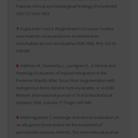
Patients.Clinical and Histological Findings.J.Periodontol
2001;72:1616-1623
7.
Fugazzotto Paul A. Régénération Osseuse Guidée
avec matrice osseuse bovine et membranes
résorbables et non résorbables.PDR 2003, N°6; Vol 23.
599:605
8.
Hallman M., Sennerby L., Lundgren S., A Clinical and
Histologic Evaluation of Implant Integration in the
Posterior Maxilla After Sinus Floor Augmentation with
Autogenous Bone, Bovine Hydroxyapatite, or a 20:80
Mixture. International Journal of Oral & Maxillofacial
Implants 2002, Volume 17, Pages 635-643
9.
Mellonig James T, Histologic and clinical evaluation of
an allogeneic bone matrix for the treatment of
periodontal osseous defects. The International journal