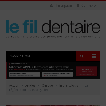
Inscription
Connexion
NAVIGATION
»
»
»
»
Accueil
Articles
Clinique
Implantologie
La
régénération osseuse guidée