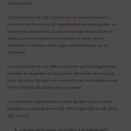
interviennent.
C’est Murray et coll. 1957, qui ont mis en évidence pour la
première fois le principe de
régénération osseuse
guidée, en
isolant mécaniquement, à l’aide d’une cage en plastique un
défaut osseux créé dans un os iliaque de chien. Après
cicatrisation, l’intérieur de la cage a été comblé par un os
néoformé.
Plus tard, Dahlin et coll. 1989, ont montré qu’il était également
possible de régénérer de l’os autour d’implants mis en place
dans des tibias de lapins et recouverts par une membrane en
PTFE-e (Polytétrafluoroéthylène expansé).
Le concept de régénération osseuse guidée repose sur les
principes suivants (Buser et coll. 1993, Fugazzotto et coll. 2003)
(Fig. 1, 2 et 3) :
maintien de l’espace nécessaire à la régénération