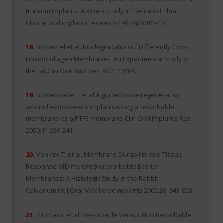
titanium implants. A kinetic study in the rabbit tibia.
Clinical oral implants research 1997;8(2):103-16
18.
Rothamel et al. Biodegradation of Differently Cross
LinkedCollagen Membranes: An Experimental Study in
the rat.Clin Oral Impl Res 2004. 10;1-9
19.
Schliephake H et al.A guided bone regeneration
around endosseous implants using a resorbable
membrane vs a PTFE membrane.Clin Oral Implants Res
2000;11:230-241
20.
Von Arx T. et al. Membrane Durability and Tissue
Response ofDifferent Bioresorbable Barrier
Membranes: A Histologic Study in the Rabbit
Calvarium.Int J Oral Maxillofac Implants 2005;20: 843-853
21.
Zitzmann et al. Resorbable Versus Non Resorbable