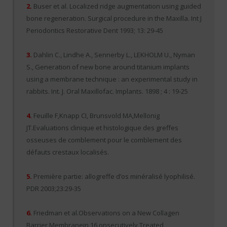
2.
Buser et al. Localized ridge augmentation using guided
bone regeneration. Surgical procedure in the Maxilla. Int J
Periodontics Restorative Dent 1993; 13: 29-45
3.
Dahlin C., Lindhe A., Sennerby L., LEKHOLM U., Nyman
S., Generation of new bone around titanium implants
using a membrane technique : an experimental study in
rabbits. Int. J. Oral Maxillofac. Implants. 1898 ; 4 : 19-25
4.
Feuille F,Knapp CI, Brunsvold MA,Mellonig
JT.Evaluations clinique et histologique des greffes
osseuses de comblement pour le comblement des
défauts crestaux localisés.
5.
Première partie: allogreffe d’os minéralisé lyophilisé.
PDR 2003;23:29-35
6.
Friedman et al.Observations on a New Collagen
Barrier Membranein 16 onsecutively Treated