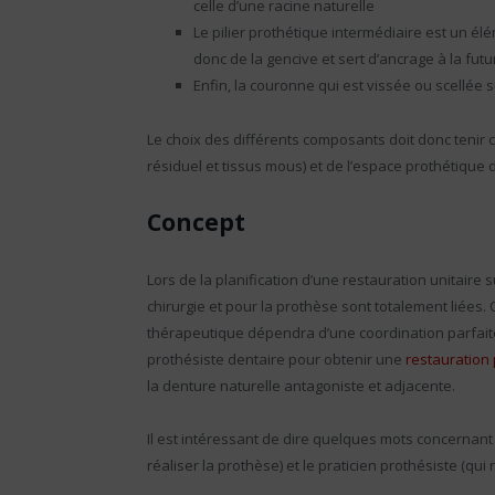
celle d’une racine naturelle
Le pilier prothétique intermédiaire est un él
donc de la gencive et sert d’ancrage à la fu
Enfin, la couronne qui est vissée ou scellée s
Le choix des différents composants doit donc tenir
résiduel et tissus mous) et de l’espace prothétique 
Concept
Lors de la planification d’une restauration unitaire
chirurgie et pour la prothèse sont totalement liées. 
thérapeutique dépendra d’une coordination parfaite e
prothésiste dentaire pour obtenir une
restauration
la denture naturelle antagoniste et adjacente.
Il est intéressant de dire quelques mots concernant l
réaliser la prothèse) et le praticien prothésiste (qui