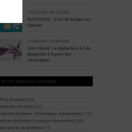
11/02/2026 - 09/12/2026
MASTER 3D — L’Art de Diriger son
Cabinet
21/09/2026 - 23/09/2026
Live Patient : Le digital de A à Z du
diagnostic à la pose des
céramiques
PETITES ANNONCES DENTAIRES
ffres d'emploi
(608)
emandes d'emploi
(142)
atériels dentaires, informatique, équipements
(135)
abinets dentaires / locaux professionnels
(302)
aboratoires de prothèse
(17)