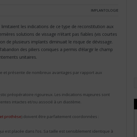
IMPLANTOLOGIE
imitaient les indications de ce type de reconstitution aux
mières solutions de vissage n’étant pas fiables (vis courtes
tion de plusieurs implants diminuait le risque de dévissage.
l’abandon des piliers coniques a permis d’élargir le champ
tements unitaires.
able et présente de nombreux avantages par rapport aux
ostic préopératoire rigoureux. Les indications majeures sont
centes intactes et/ou associé à un diastème.
r et prothèse
) doivent être parfaitement coordonnées :
qui est placée dans l’os. Sa taille est sensiblement identique à