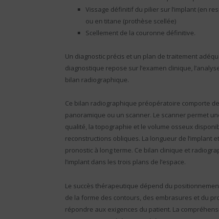
Vissage définitif du pilier sur l’implant (en r
ou en titane (prothèse scellée)
Scellement de la couronne définitive.
Un diagnostic précis et un plan de traitement adéqua
diagnostique repose sur l’examen clinique, l’analyse
bilan radiographique.
Ce bilan radiographique préopératoire comporte des
panoramique ou un scanner. Le scanner permet une
qualité, la topographie et le volume osseux disponi
reconstructions obliques. La longueur de l’implant e
pronostic à long terme. Ce bilan clinique et radiogr
l’implant dans les trois plans de l’espace.
Le succès thérapeutique dépend du positionnement pr
de la forme des contours, des embrasures et du pro
répondre aux exigences du patient. La compréhension