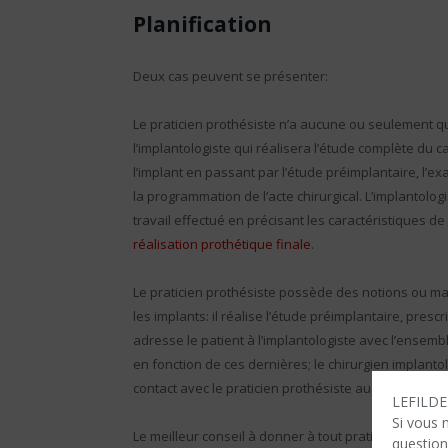
Planification
Deux cas peuvent se présenter:
Le praticien prothésiste n’a aucune ou seulement qu
l’implantologiste qui réalisera l’étude complète du 
l’implant en passant par l’étude préimplantaire, l’ex
la programmation de l’acte chirurgical. L’implantolog
travail effectué en précisant les caractéristiques d
réalisation prothétique finale
.
Le praticien prothésiste possède des notions ou maî
les implants: il réalise l’étude préimplantaire, prescr
adresse le patient à l’implantologiste avec l’ensem
en fonction de ces dernières; le chirurgien implant
contact avec le praticien prothésiste au cas où cert
LEFILDEN
Si vous 
Le meilleur conseil à donner à tout praticien prothési
question