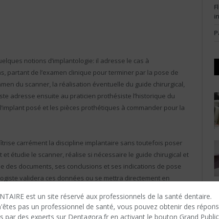
F
i
P
elques notions d’implantologie: il adresse le cas à
cas, partant de l’examen clinique pour terminer par la pose de
amen du scanner, la réalisation éventuelle du guide chirurgical,
iste adresse ensuite au praticien prothésiste l’historique du
e l’implant posé et les pièces prothétiques à commander pour la
trise carrément la discipline implantaire sans toutefois poser
it et étudie le scanner, réalise si nécessaire le guide chirugical et
ble des documents, ses conclusions et ses indications de pose
ologiste validera ces données ou se mettra directement en
aines demandes de ce dernier s’avèrent irréalisables.
TAIRE est un site réservé aux professionnels de la santé dentaire.
n'êtes​ pas un professionnel de santé, vous pouvez obtenir des répon
ste, averti ou non est d’être présent lors de la chirurgie
s par des experts sur Dentagora.fr en activant le bouton Grand Public