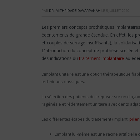
PAR
DR. MITHRIDADE DAVARPANAH
LE
5 JUILLET 2010
Les premiers concepts prothétiques implantaires l
édentements de grande étendue. En effet, les pre
et couples de serrage insuffisants), la solidarisa
L’introduction du concept de prothèse scellée et 
des indications du
traitement implantaire
au éden
L’implant unitaire est une option thérapeutique fi
techniques classiques.
La sélection des patients doit reposer sur un diagn
l’agénésie et l’édentement unitaire avec dents adja
Les différentes étapes du traitement (implant,
pilie
L’implant lui-même est une racine artificielle 