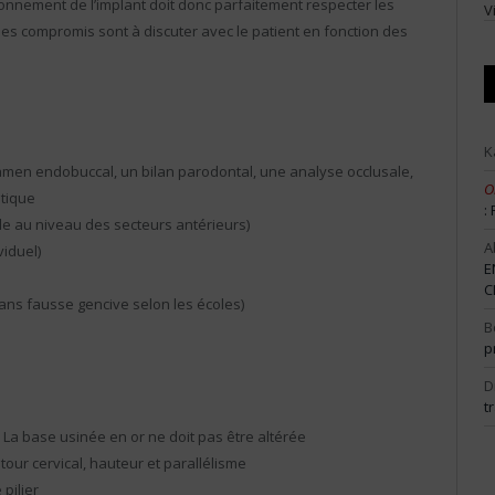
ionnement de l’implant doit donc parfaitement respecter les
V
des compromis sont à discuter avec le patient en fonction des
K
men endobuccal, un bilan parodontal, une analyse occlusale,
O
étique
:
ble au niveau des secteurs antérieurs)
A
iduel)
E
C
sans fausse gencive selon les écoles)
B
p
D
t
e. La base usinée en or ne doit pas être altérée
our cervical, hauteur et parallélisme
pilier