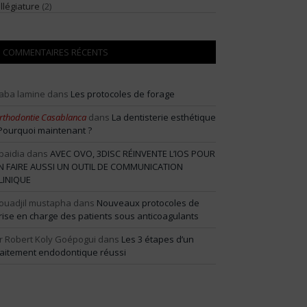
illégiature
(2)
COMMENTAIRES RÉCENTS
aba lamine
dans
Les protocoles de forage
rthodontie Casablanca
dans
La dentisterie esthétique
 Pourquoi maintenant ?
baidia
dans
AVEC OVO, 3DISC RÉINVENTE L’IOS POUR
N FAIRE AUSSI UN OUTIL DE COMMUNICATION
LINIQUE
ouadjil mustapha
dans
Nouveaux protocoles de
rise en charge des patients sous anticoagulants
r Robert Koly Goépogui
dans
Les 3 étapes d’un
raitement endodontique réussi