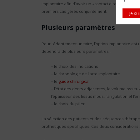
implantaire afin d’avoir un «contact direct» avec l’im
premiers cas gérés conjointement.
Je su
Plusieurs paramètres
Pour l’édentement unitaire, l’option implantaire est
dépendra de plusieurs paramètres :
– le choix des indications
– la chronologie de l’acte implantaire
– le
guide chirurgical
– l’état des dents adjacentes, le volume osseux 
l’épaisseur des tissus mous, l’angulation et l’e
– le choix du pilier
La sélection des patients et des séquences thérapeu
prothétiques spécifiques. Ces deux considérations 