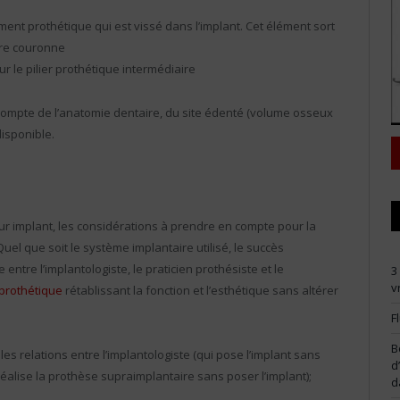
ément prothétique qui est vissé dans l’implant. Cet élément sort
ture couronne
ur le pilier prothétique intermédiaire
 compte de l’anatomie dentaire, du site édenté (volume osseux
disponible.
 sur implant, les considérations à prendre en compte pour la
Quel que soit le système implantaire utilisé, le succès
ntre l’implantologiste, le praticien prothésiste et le
3
v
 prothétique
rétablissant la fonction et l’esthétique sans altérer
F
B
es relations entre l’implantologiste (qui pose l’implant sans
d
 réalise la prothèse supraimplantaire sans poser l’implant);
d