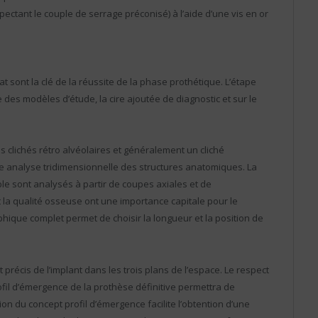
espectant le couple de serrage préconisé) à l’aide d’une vis en or
t sont la clé de la réussite de la phase prothétique. L’étape
 des modèles d’étude, la cire ajoutée de diagnostic et sur le
 clichés rétro alvéolaires et généralement un cliché
 analyse tridimensionnelle des structures anatomiques. La
ble sont analysés à partir de coupes axiales et de
t la qualité osseuse ont une importance capitale pour le
aphique complet permet de choisir la longueur et la position de
écis de l’implant dans les trois plans de l’espace. Le respect
fil d’émergence de la prothèse définitive permettra de
 du concept profil d’émergence facilite l’obtention d’une