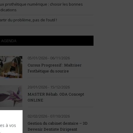
lux prothétique numérique : choisir les bonnes
ndications
artir du problème, pas de l’outil !
AGENDA
05/01/2026 - 06/11/2026
Cursus Progressif : Maîtriser
l’esthétique du sourire
20/01/2026 - 15/12/2026
MASTER Réhab. ODA Concept
ONLINE
02/02/2026 - 07/10/2026
Gestion du cabinet dentaire – 3D
ses à vos
Devenir Dentiste Dirigeant
.