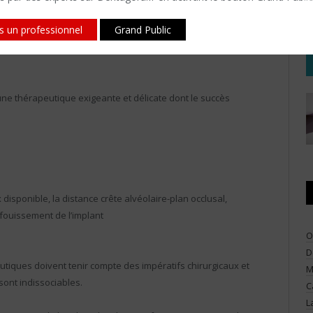
plantologiste et l’implant lui même, tout au moins lors des
is un professionnel
Grand Public
 une thérapeutique exigeante et délicate dont le succès
disponible, la distance crête alvéolaire-plan occlusal,
nfouissement de l’implant
O
D
tiques doivent tenir compte des impératifs chirurgicaux et
M
sont indissociables.
C
L