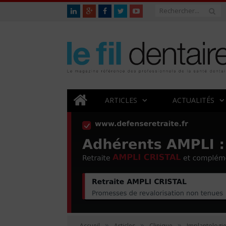
ARTICLES
ACTUALITÉS
»
»
»
Accueil
Articles
Clinique
Implantologi