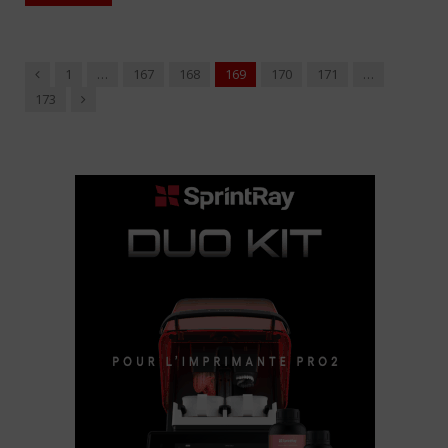
Précédent
1
…
167
168
169
170
171
…
Suivant
173