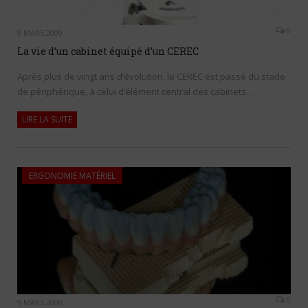
0
9 MARS 2009
La vie d’un cabinet équipé d’un CEREC
Après plus de vingt ans d’évolution, le CEREC est passé du stade
de périphérique, à celui d’élément central des cabinets…
LIRE LA SUITE
ERGONOMIE MATÉRIEL
0
9 MARS 2009