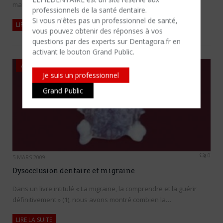
matériel…
professionnels de la santé dentaire.
Si vous n'êtes​ pas un professionnel de santé,
LIRE LA SUITE
vous pouvez obtenir des réponses à vos
questions par des experts sur Dentagora.fr en
activant le bouton Grand Public.
AUTRES
Je suis un professionnel
Grand Public
0
5 MARS 2009
Dysocclusion dentaire et migraine
Dans un livre intitulé « La migraine, la comprendre et la guérir
définitivement » (1), nous avons montré combien la…
LIRE LA SUITE