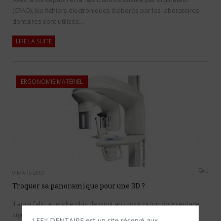
(CFAO), les fichiers électroniques élaborés par les laboratoires
dentaires sont utilisés…
LIRE LA SUITE
ERGONOMIE MATÉRIEL
0
9 MARS 2009
Troquer sa panoramique pour une 3D ?
Il aura fallu attendre plus de vingt ans pour qu’un pourcentage
significatif de cabinets dentaires français soit équipé en
LEFILDENTAIRE est un site réservé aux