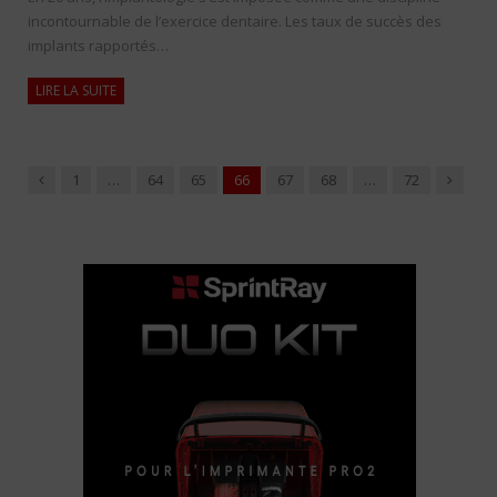
incontournable de l’exercice dentaire. Les taux de succès des
implants rapportés…
LIRE LA SUITE
Précédent
Suivant
1
…
64
65
66
67
68
…
72