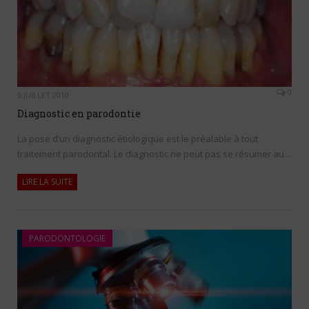
0
5 JUILLET 2010
Diagnostic en parodontie
La pose d’un diagnostic étiologique est le préalable à tout
traitement parodontal. Le diagnostic ne peut pas se résumer au…
LIRE LA SUITE
PARODONTOLOGIE