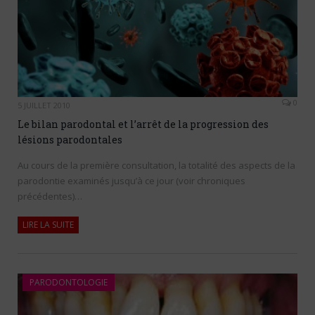
0
5 JUILLET 2010
Le bilan parodontal et l’arrêt de la progression des
lésions parodontales
Au cours de la première consultation, la totalité des aspects de la
parodontie examinés jusqu’à ce jour (voir chroniques
précédentes)…
LIRE LA SUITE
PARODONTOLOGIE