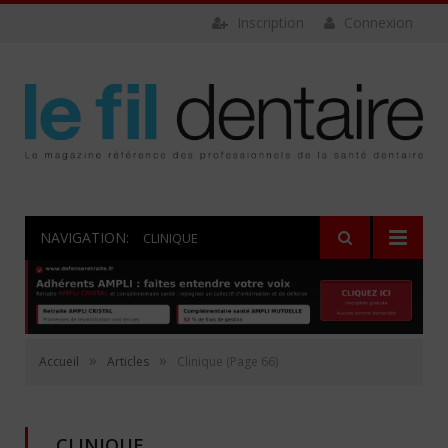
Inscription
Connexion
NAVIGATION:
CLINIQUE
»
»
Accueil
Articles
Clinique
(Page 66)
CLINIQUE