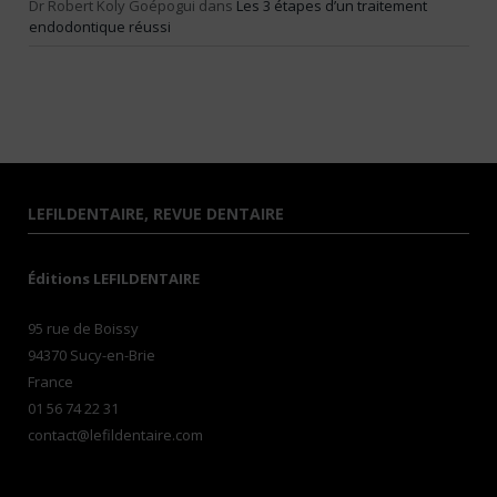
Dr Robert Koly Goépogui
dans
Les 3 étapes d’un traitement
endodontique réussi
LEFILDENTAIRE, REVUE DENTAIRE
Éditions LEFILDENTAIRE
95 rue de Boissy
94370 Sucy-en-Brie
France
01 56 74 22 31
contact@lefildentaire.com