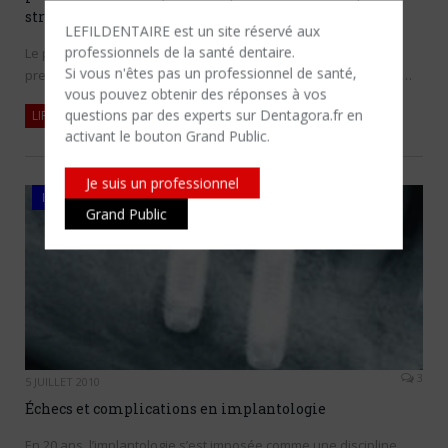
structure immédiate
LEFILDENTAIRE est un site réservé aux
professionnels de la santé dentaire.
Le protocole classique de P.I. Branemark décrit en 1977, nous
Si vous n'êtes​ pas un professionnel de santé,
prescrit de laisser les implants enfouis durant une période de…
vous pouvez obtenir des réponses à vos
questions par des experts sur Dentagora.fr en
LIRE LA SUITE
activant le bouton Grand Public.
Je suis un professionnel
IMPLANTOLOGIE
Grand Public
3
5 JUILLET 2010
Échecs et complications en implantologie
En 20 ans, l’implantologie s’est imposée comme une discipline