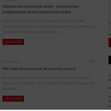
Facettes en céramique collée : préparations
pragmatiques mais toujours a minima
Ces dernières années, les restaurations indirectes en
céramique collée ont connu un accroissement exponentiel [1].
La demande esthétique couplée avec…
LIRE LA SUITE
0
17 MARS 2012
Pas à pas clinique pour un nouveau sourire
3
La restauration d’un sourire doit prendre en considération
v
plusieurs paramètres : la psychologie du patient le visage les
F
lèvres les…
B
LIRE LA SUITE
d
d