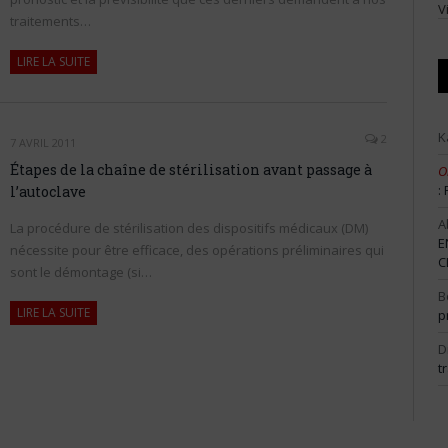
V
traitements…
LIRE LA SUITE
K
2
7 AVRIL 2011
Étapes de la chaîne de stérilisation avant passage à
O
:
l’autoclave
A
La procédure de stérilisation des dispositifs médicaux (DM)
E
nécessite pour être efficace, des opérations préliminaires qui
C
sont le démontage (si…
B
LIRE LA SUITE
p
D
t