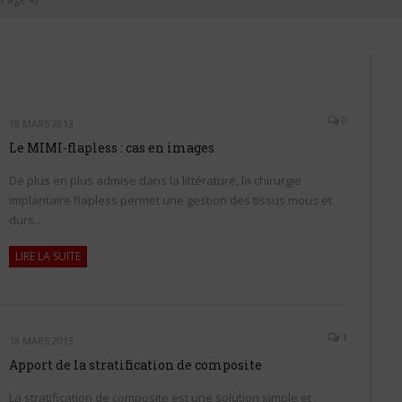
0
18 MARS 2013
Le MIMI-flapless : cas en images
De plus en plus admise dans la littérature, la chirurgie
implantaire flapless permet une gestion des tissus mous et
durs…
LIRE LA SUITE
1
18 MARS 2013
Apport de la stratification de composite
La stratification de composite est une solution simple et