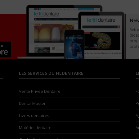
New
Retro
didac
propo
profe
LES SERVICES DU FILDENTAIRE
L
Vente Privée Dentaire
F
Dental Master
P
Livres dentaires
A
Matériel dentaire
A