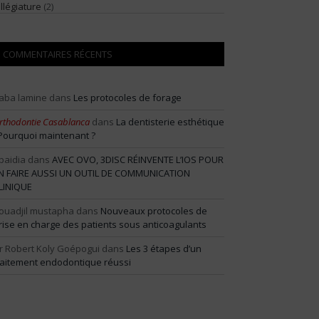
illégiature
(2)
COMMENTAIRES RÉCENTS
aba lamine
dans
Les protocoles de forage
rthodontie Casablanca
dans
La dentisterie esthétique
 Pourquoi maintenant ?
baidia
dans
AVEC OVO, 3DISC RÉINVENTE L’IOS POUR
N FAIRE AUSSI UN OUTIL DE COMMUNICATION
LINIQUE
ouadjil mustapha
dans
Nouveaux protocoles de
rise en charge des patients sous anticoagulants
r Robert Koly Goépogui
dans
Les 3 étapes d’un
raitement endodontique réussi