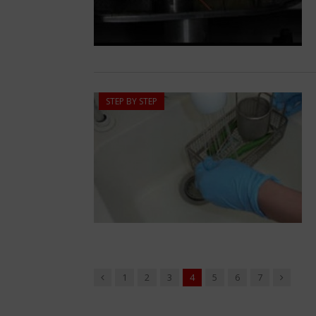
STEP BY STEP
Précédent
Suivant
1
2
3
4
5
6
7