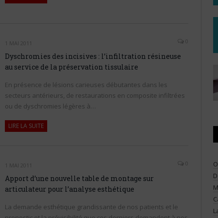
0
1 MAI 2011
Dyschromies des incisives : l’infiltration résineuse
au service de la préservation tissulaire
En présence de lésions carieuses débutantes dans les
secteurs antérieurs, de restaurations en composite infiltrées
ou de dyschromies légères à…
LIRE LA SUITE
O
0
1 MAI 2011
D
Apport d’une nouvelle table de montage sur
M
articulateur pour l’analyse esthétique
C
La demande esthétique grandissante de nos patients et le
L
pronostic et la prévisibilité que ces derniers demandent à nos