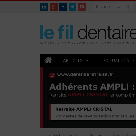
ARTICLES
ACTUALITÉS
»
»
»
Accueil
Articles
Pratique
Step by Step
(