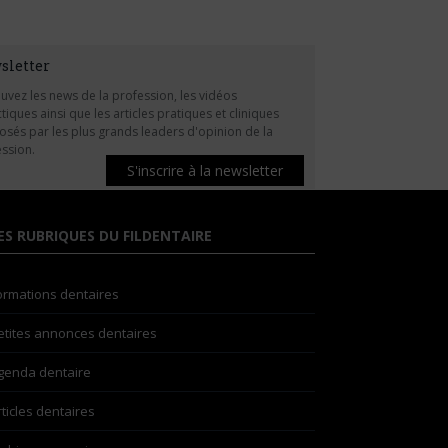
sletter
uvez les news de la profession, les vidéos
tiques ainsi que les articles pratiques et cliniques
sés par les plus grands leaders d'opinion de la
ssion.
S'inscrire à la newsletter
ES RUBRIQUES DU FILDENTAIRE
ormations dentaires
etites annonces dentaires
genda dentaire
rticles dentaires