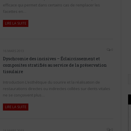
efficace qui permet dans certains cas de remplacer les
facettes en…
LIRE LA SUITE
0
16 MARS 2013
Dyschromie des incisives – Éclaircissement et
composites stratifiés au service de la préservation
tissulaire
Introduction L’esthétique du sourire et la réalisation de
restaurations directes ou indirectes collées sur dents vitales
ne se conçoivent plus…
LIRE LA SUITE
0
16 MARS 2013